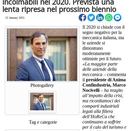
incolmabili nel 2020. Prevista una
lenta ripresa nel prossimo biennio
12 January 2021
Il 2020 si chiude con il
segno negativo per la
meccanica italiana, ma
le aziende si
dimostrano
moderatamente
ottimiste per il futuro.
«La maggior parte
delle aziende della
meccanica –
commenta
il
presidente di Anima
Confindustria, Marco
Photogallery
Nocivelli
– ha reagito
all’impatto della crisi,
ma ricordiamoci dei
comparti industriali
legati alla filiera
dell’HoReCa che
continuano a soffrire
Tag e categorie
per il calo del turismo e