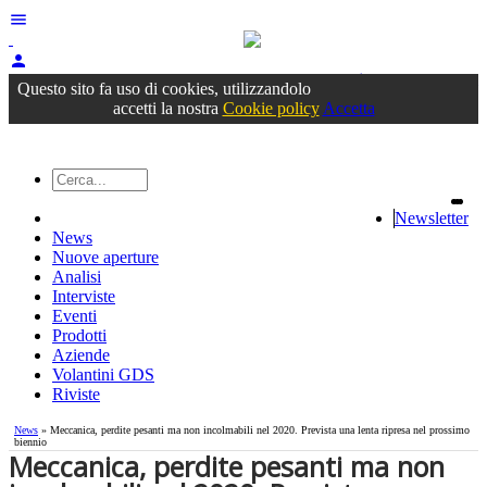
menu
person
Accedi
oppure registrati
Questo sito fa uso di cookies, utilizzandolo
accetti la nostra
Cookie policy
Accetta
Newsletter
News
Nuove aperture
Analisi
Interviste
Eventi
Prodotti
Aziende
Volantini GDS
Riviste
News
» Meccanica, perdite pesanti ma non incolmabili nel 2020. Prevista una lenta ripresa nel prossimo
biennio
Meccanica, perdite pesanti ma non