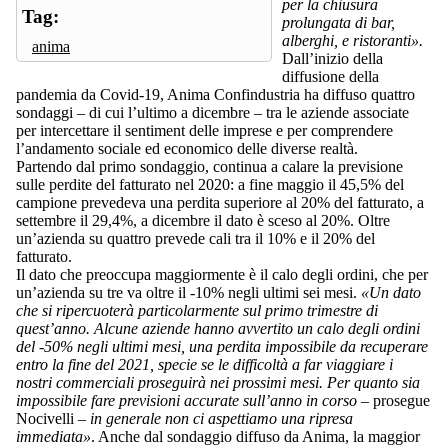
per la chiusura
Tag:
prolungata di bar,
alberghi, e ristoranti».
anima
Dall’inizio della
diffusione della
pandemia da Covid-19, Anima Confindustria ha diffuso quattro
sondaggi – di cui l’ultimo a dicembre – tra le aziende associate
per intercettare il sentiment delle imprese e per comprendere
l’andamento sociale ed economico delle diverse realtà.
Partendo dal primo sondaggio, continua a calare la previsione
sulle perdite del fatturato nel 2020: a fine maggio il 45,5% del
campione prevedeva una perdita superiore al 20% del fatturato, a
settembre il 29,4%, a dicembre il dato è sceso al 20%. Oltre
un’azienda su quattro prevede cali tra il 10% e il 20% del
fatturato.
Il dato che preoccupa maggiormente è il calo degli ordini, che per
un’azienda su tre va oltre il -10% negli ultimi sei mesi.
«Un dato
che si ripercuoterà particolarmente sul primo trimestre di
quest’anno. Alcune aziende hanno avvertito un calo degli ordini
del -50% negli ultimi mesi, una perdita impossibile da recuperare
entro la fine del 2021, specie se le difficoltà a far viaggiare i
nostri commerciali proseguirà nei prossimi mesi. Per quanto sia
impossibile fare previsioni accurate sull’anno in corso
– prosegue
Nocivelli –
in generale non ci aspettiamo una ripresa
immediata»
. Anche dal sondaggio diffuso da Anima, la maggior