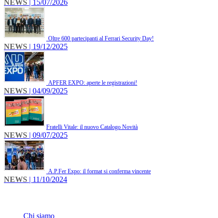
NEWS
| 15/07/2026
Oltre 600 partecipanti al Ferrari Security Day!
NEWS
| 19/12/2025
APFER EXPO: aperte le registrazioni!
NEWS
| 04/09/2025
​Fratelli Vitale: il nuovo Catalogo Novità
NEWS
| 09/07/2025
A.P.Fer Expo: il format si conferma vincente
NEWS
| 11/10/2024
INFO
Chi siamo