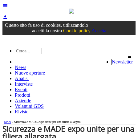
menu
person
Accedi
oppure registrati
Questo sito fa uso di cookies, utilizzandolo
accetti la nostra
Cookie policy
Accetta
Newsletter
News
Nuove aperture
Analisi
Interviste
Eventi
Prodotti
Aziende
Volantini GDS
Riviste
News
» Sicurezza e MADE expo unite per una filiera allargata
Sicurezza e MADE expo unite per una
filiera allargata