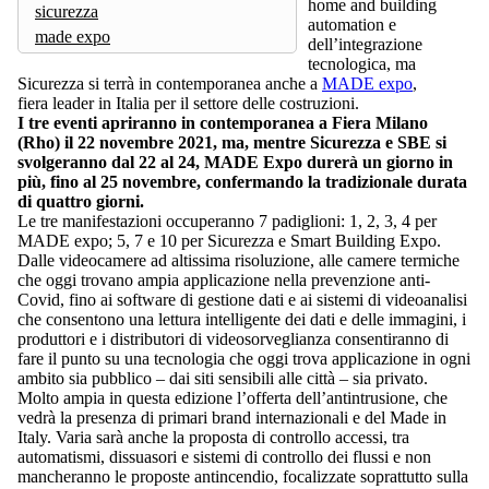
home and building
sicurezza
automation e
made expo
dell’integrazione
tecnologica, ma
Sicurezza si terrà in contemporanea anche a
MADE expo
,
fiera leader in Italia per il settore delle costruzioni.
I tre eventi apriranno in contemporanea a Fiera Milano
(Rho) il 22 novembre 2021, ma, mentre Sicurezza e SBE si
svolgeranno dal 22 al 24, MADE Expo durerà un giorno in
più, fino al 25 novembre, confermando la tradizionale durata
di quattro giorni.
Le tre manifestazioni occuperanno 7 padiglioni: 1, 2, 3, 4 per
MADE expo; 5, 7 e 10 per Sicurezza e Smart Building Expo.
Dalle videocamere ad altissima risoluzione, alle camere termiche
che oggi trovano ampia applicazione nella prevenzione anti-
Covid, fino ai software di gestione dati e ai sistemi di videoanalisi
che consentono una lettura intelligente dei dati e delle immagini, i
produttori e i distributori di videosorveglianza consentiranno di
fare il punto su una tecnologia che oggi trova applicazione in ogni
ambito sia pubblico – dai siti sensibili alle città – sia privato.
Molto ampia in questa edizione l’offerta dell’antintrusione, che
vedrà la presenza di primari brand internazionali e del Made in
Italy. Varia sarà anche la proposta di controllo accessi, tra
automatismi, dissuasori e sistemi di controllo dei flussi e non
mancheranno le proposte antincendio, focalizzate soprattutto sulla