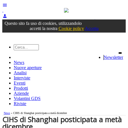
menu
person
Accedi
oppure registrati
Questo sito fa uso di cookies, utilizzandolo
accetti la nostra
Cookie policy
Accetta
Newsletter
News
Nuove aperture
Analisi
Interviste
Eventi
Prodotti
Aziende
Volantini GDS
Riviste
News
» CIHS di Shanghai posticipata a metà dicembre
CIHS di Shanghai posticipata a metà
dicembre