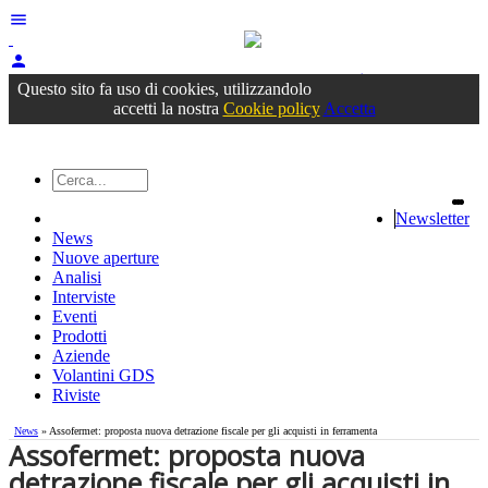
menu
person
Accedi
oppure registrati
Questo sito fa uso di cookies, utilizzandolo
accetti la nostra
Cookie policy
Accetta
Newsletter
News
Nuove aperture
Analisi
Interviste
Eventi
Prodotti
Aziende
Volantini GDS
Riviste
News
» Assofermet: proposta nuova detrazione fiscale per gli acquisti in ferramenta
Assofermet: proposta nuova
detrazione fiscale per gli acquisti in