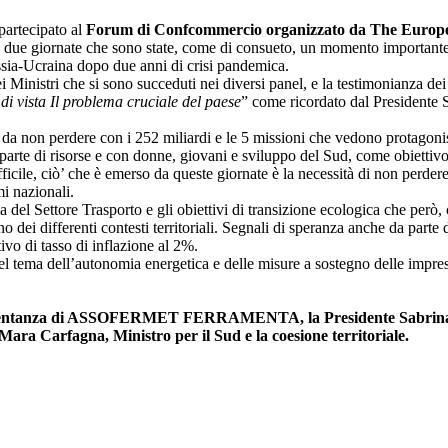
partecipato al
Forum di Confcommercio organizzato da The European
: due giornate che sono state, come di consueto, un momento importante p
Russia-Ucraina dopo due anni di crisi pandemica.
ei Ministri che si sono succeduti nei diversi panel, e la testimonianza de
di vista Il problema cruciale del paese
” come ricordato dal Presidente 
a non perdere con i 252 miliardi e le 5 missioni che vedono protagonist
arte di risorse e con donne, giovani e sviluppo del Sud, come obiettivo 
icile, ciò’ che è emerso da queste giornate è la necessità di non perdere
i nazionali.
 del Settore Trasporto e gli obiettivi di transizione ecologica che però
erno dei differenti contesti territoriali. Segnali di speranza anche da parte
ivo di tasso di inflazione al 2%.
el tema dell’autonomia energetica e delle misure a sostegno delle impre
esentanza di ASSOFERMET FERRAMENTA, la Presidente Sabrina Ca
Mara Carfagna, Ministro per il Sud e la coesione territoriale.