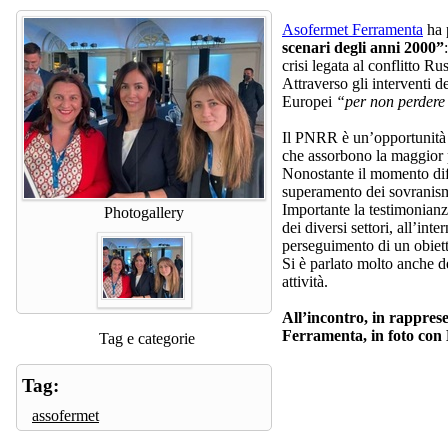
Asofermet Ferramenta
ha 
scenari degli anni 2000”
crisi legata al conflitto 
Attraverso gli interventi d
Europei
“per non perdere 
Il PNRR è un’opportunità d
che assorbono la maggior p
Nonostante il momento diff
superamento dei sovranism
Importante la testimonianza
Photogallery
dei diversi settori, all’int
perseguimento di un obiett
Si è parlato molto anche d
attività.
All’incontro, in rappr
Ferramenta, in foto con 
Tag e categorie
Tag:
assofermet