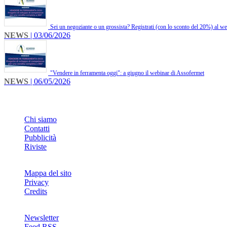
Sei un negoziante o un grossista? Registrati (con lo sconto del 20%) al w
NEWS
| 03/06/2026
"Vendere in ferramenta oggi": a giugno il webinar di Assofermet
NEWS
| 06/05/2026
INFO
Chi siamo
Contatti
Pubblicità
Riviste
Mappa del sito
Privacy
Credits
Newsletter
Feed RSS