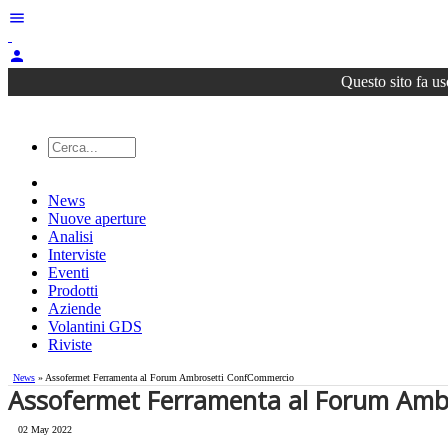
menu
person
Questo sito fa us
News
Nuove aperture
Analisi
Interviste
Eventi
Prodotti
Aziende
Volantini GDS
Riviste
News
» Assofermet Ferramenta al Forum Ambrosetti ConfCommercio
Assofermet Ferramenta al Forum Amb
02 May 2022