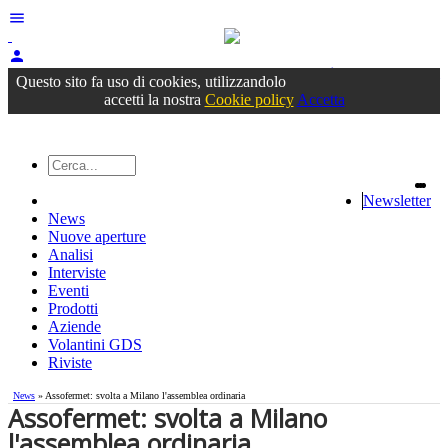
menu
person
Accedi
oppure registrati
Questo sito fa uso di cookies, utilizzandolo
accetti la nostra
Cookie policy
Accetta
Newsletter
News
Nuove aperture
Analisi
Interviste
Eventi
Prodotti
Aziende
Volantini GDS
Riviste
News
» Assofermet: svolta a Milano l'assemblea ordinaria
Assofermet: svolta a Milano
l'assemblea ordinaria