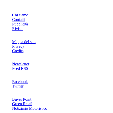
INFO
Chi siamo
Contatti
Pubblicità
Riviste
Mappa del sito
Privacy
Credits
Newsletter
Feed RSS
SOCIAL
Facebook
Twitter
NETWORKS
Buyer Point
Green Retail
Notiziario Motoristico