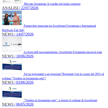
Mercato ferramenta: le vendite nel primo semestre
ANALISI
| 22/07/2026
Partnership rinnovata tra Assofermet Ferramenta e International
Hardware Fair Italy
NEWS
| 14/07/2026
La forza dell’associazionismo: Assofermet Ferramenta traccia la rotta
NEWS
| 18/06/2026
Sei un negoziante o un grossista? Registrati (con lo sconto del 20%) al
webinar "Vendere in ferramenta oggi"!
NEWS
| 03/06/2026
"Vendere in ferramenta oggi": a giugno il webinar di Assofermet
NEWS
| 06/05/2026