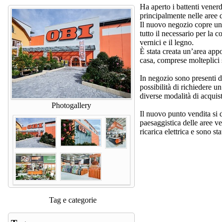
Ha aperto i battenti vener
principalmente nelle aree d
Il nuovo negozio copre u
tutto il necessario per la 
vernici e il legno.
È stata creata un’area app
casa, comprese molteplici 
In negozio sono presenti div
possibilità di richiedere u
diverse modalità di acquis
Photogallery
Il nuovo punto vendita si d
paesaggistica delle aree ver
ricarica elettrica e sono s
Tag e categorie