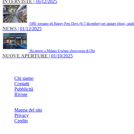
INTERVISTE
| 16/12/2025
OBI: tornano gli Happy Pets Days (6-7 dicembre) per aiutare rifugi, canili 
NEWS
| 01/12/2025
Ha aperto a Milano il primo showroom di Obi
NUOVE APERTURE
| 01/10/2025
INFO
Chi siamo
Contatti
Pubblicità
Riviste
Mappa del sito
Privacy
Credits