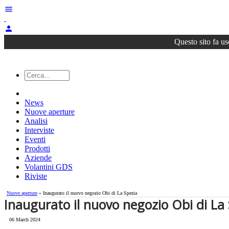
menu
person
Questo sito fa us
News
Nuove aperture
Analisi
Interviste
Eventi
Prodotti
Aziende
Volantini GDS
Riviste
Nuove aperture
» ​Inaugurato il nuovo negozio Obi di La Spezia
​Inaugurato il nuovo negozio Obi di La
06 March 2024