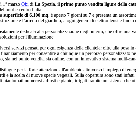
dì 1° marzo
Obi
di
La Spezia, il primo punto vendita ligure della ca
el nord e centro Italia.
na
superficie di 6.100 mq
, è aperto 7 giorni su 7 e presenta un assortim
costruzione e l’arredo del giardino, a ogni genere di elettroutensile fino a
ositamente dedicata alla personalizzazione degli interni, che offre una v
soluzioni per l'illuminazione.
ersi servizi pensati per ogni esigenza della clientela: oltre alla posa in 
n finanziamento per consentire a chiunque un percorso personalizzato nel
to, sia nel punto vendita sia online, con un innovativo sistema multi-can
istingue per la forte attenzione all'ambiente attraverso l'impiego di energi
di e la scelta di nuove specie vegetali. Sulla copertura sono stati infatti p
tati piantumati numerosi arbusti e piante, irrigati tramite un sistema che 