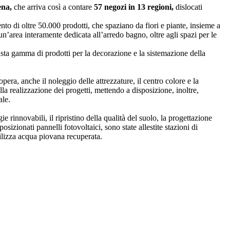
tena,
che arriva così a contare
57 negozi in 13 regioni,
dislocati
ento di oltre 50.000 prodotti, che spaziano da fiori e piante, insieme a
 un’area interamente dedicata all’arredo bagno, oltre agli spazi per le
asta gamma di prodotti per la decorazione e la sistemazione della
opera, anche il noleggio delle attrezzature, il centro colore e la
la realizzazione dei progetti, mettendo a disposizione, inoltre,
ale.
e rinnovabili, il ripristino della qualità del suolo, la progettazione
osizionati pannelli fotovoltaici, sono state allestite stazioni di
utilizza acqua piovana recuperata.