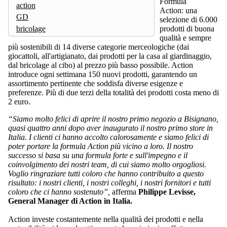
Formula
action
Action: una
GD
selezione di 6.000
bricolage
prodotti di buona
qualità e sempre
più sostenibili di 14 diverse categorie merceologiche (dai
giocattoli, all'artigianato, dai prodotti per la casa al giardinaggio,
dal bricolage al cibo) al prezzo più basso possibile. Action
introduce ogni settimana 150 nuovi prodotti, garantendo un
assortimento pertinente che soddisfa diverse esigenze e
preferenze. Più di due terzi della totalità dei prodotti costa meno di
2 euro.
“Siamo molto felici di aprire il nostro primo negozio a Bisignano,
quasi quattro anni dopo aver inaugurato il nostro primo store in
Italia. I clienti ci hanno accolto calorosamente e siamo felici di
poter portare la formula Action più vicino a loro. Il nostro
successo si basa su una formula forte e sull'impegno e il
coinvolgimento dei nostri team, di cui siamo molto orgogliosi.
Voglio ringraziare tutti coloro che hanno contribuito a questo
risultato: i nostri clienti, i nostri colleghi, i nostri fornitori e tutti
coloro che ci hanno sostenuto”,
afferma
Philippe Levisse,
General Manager di Action in Italia.
Action investe costantemente nella qualità dei prodotti e nella