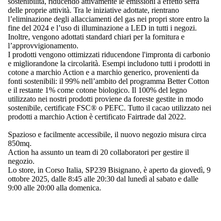
sostenibilità, riducendo attivamente le emissioni a effetto serra
delle proprie attività. Tra le iniziative adottate, rientrano
l’eliminazione degli allacciamenti del gas nei propri store entro la
fine del 2024 e l’uso di illuminazione a LED in tutti i negozi.
Inoltre, vengono adottati standard chiari per la fornitura e
l’approvvigionamento.
I prodotti vengono ottimizzati riducendone l'impronta di carbonio
e migliorandone la circolarità. Esempi includono tutti i prodotti in
cotone a marchio Action e a marchio generico, provenienti da
fonti sostenibili: il 99% nell’ambito del programma Better Cotton
e il restante 1% come cotone biologico. Il 100% del legno
utilizzato nei nostri prodotti proviene da foreste gestite in modo
sostenibile, certificate FSC® o PEFC. Tutto il cacao utilizzato nei
prodotti a marchio Action è certificato Fairtrade dal 2022.
Spazioso e facilmente accessibile, il nuovo negozio misura circa
850mq.
Action ha assunto un team di 20 collaboratori per gestire il
negozio.
Lo store, in Corso Italia, SP239 Bisignano, è aperto da giovedì, 9
ottobre 2025, dalle 8:45 alle 20:30 dal lunedì al sabato e dalle
9:00 alle 20:00 alla domenica.