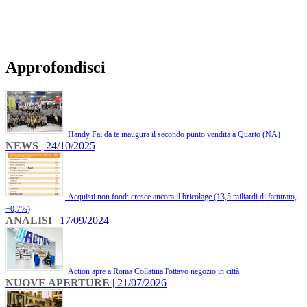
Approfondisci
Handy Fai da te inaugura il secondo punto vendita a Quarto (NA)
NEWS
| 24/10/2025
Acquisti non food: cresce ancora il bricolage (13,5 miliardi di fatturato,
+0,7%)
ANALISI
| 17/09/2024
Action apre a Roma Collatina l'ottavo negozio in città
NUOVE APERTURE
| 21/07/2026