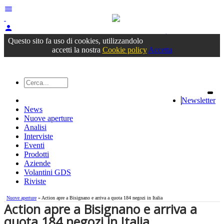
menu
person
Accedi
oppure registrati
Questo sito fa uso di cookies, utilizzandolo
accetti la nostra
Cookie policy
Accetta
Newsletter
News
Nuove aperture
Analisi
Interviste
Eventi
Prodotti
Aziende
Volantini GDS
Riviste
Nuove aperture
» Action apre a Bisignano e arriva a quota 184 negozi in Italia
Action apre a Bisignano e arriva a
quota 184 negozi in Italia