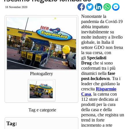
18 November 2020
Nonostante la
pandemia da Covid-19
abbia impattato
inevitabilmente su
molte industry a livello
globale, in Italia il
settore GDO non frena
la sua corsa, con
gli
Specialisti
Drug
che si sono
confermati tra i più
dinamici nella
fase
Photogallery
post-lockdown
. Tra i
leader che guidano la
crescita
Risparmio
Casa
, la catena con
112 store dedicata ai
prodotti per la cura
della casa e della
Tag e categorie
persona, che registra un
trend in forte
Tag:
incremento a rete