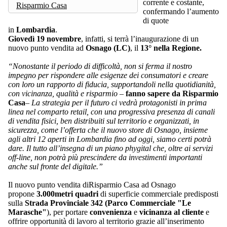
corrente e costante,
Risparmio Casa
confermando l’aumento
di quote
in
Lombardia
.
Giovedì 19 novembre
, infatti, si terrà l’inaugurazione di un
nuovo punto vendita ad
Osnago (LC)
, il
13° nella Regione.
“Nonostante il periodo di difficoltà, non si ferma il nostro
impegno per rispondere alle esigenze dei consumatori e creare
con loro un rapporto di fiducia, supportandoli nella quotidianità,
con vicinanza, qualità e risparmio
–
fanno sapere da Risparmio
Casa
–
La strategia per il futuro ci vedrà protagonisti in prima
linea nel comparto retail, con una progressiva presenza di canali
di vendita fisici, ben distribuiti sul territorio e organizzati, in
sicurezza, come l’offerta che il nuovo store di Osnago, insieme
agli altri 12 aperti in Lombardia fino ad oggi, siamo certi potrà
dare. Il tutto all’insegna di un piano phygital che, oltre ai servizi
off-line, non potrà più prescindere da investimenti importanti
anche sul fronte del digitale.”
Il nuovo punto vendita diRisparmio Casa ad Osnago
propone
3.000metri quadri
di superficie commerciale predisposti
sulla
Strada Provinciale 342 (Parco Commerciale "Le
Marasche"
), per portare
convenienza
e
vicinanza al cliente
e
offrire opportunità di lavoro al territorio grazie all’inserimento