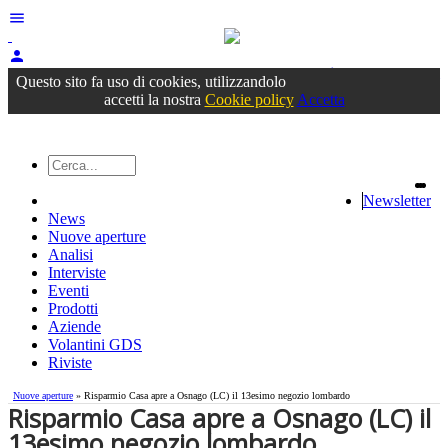
menu
person
Accedi
oppure registrati
Questo sito fa uso di cookies, utilizzandolo
accetti la nostra
Cookie policy
Accetta
Newsletter
News
Nuove aperture
Analisi
Interviste
Eventi
Prodotti
Aziende
Volantini GDS
Riviste
Nuove aperture
» Risparmio Casa apre a Osnago (LC) il 13esimo negozio lombardo
Risparmio Casa apre a Osnago (LC) il
13esimo negozio lombardo