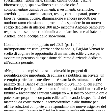
specialistica, rubinetterie, sanitari, cabine doccia, vasche
idromassaggio, spa e wellness e «tutto ciò che è
complementare quindi pavimenti, rivestimenti, ceramiche,
arredobagno ma anche parquet, resine, carta da parati, porte e
finestre, camini, cucine, illuminazione e ancora prodotti per
outdoor: ramo che siamo in procinto di espandere in un nuovo
spazio dedicato di ulteriori 300 m2» racconta Antonio Sampietro,
responsabile settore termoidraulica e titolare insieme al fratello
Andrea, che si occupa dello showroom.
Con un fatturato raddoppiato nel 2021 (pari a 4,5 milioni) e
un’importante crescita, grazie anche ai bonus, BigMat Vemati ha
scelto di cogliere le opportunità di un mercato edile vivace per
avviare un percorso di espansione del ramo d’azienda dedicato
all’edilizia pesante.
«Negli ultimi tempi siamo stati coinvolti in progetti di
riqualificazione importanti, di edilizia sia pubblica sia privata, un
esempio particolarmente rilevante è stato la ristrutturazione del
palazzo della Banca d’Italia nel centro di Avellino, di cui siamo
molto fieri e per la quale abbiamo fornito quasi tutti i materiali e le
finiture – raccontano i fratelli Sampietro –. Il nostro obiettivo ora è
potenziare proprio il comparto edile, affiancando le specificità dei
materiali da costruzione alla termoidraulica e alle finiture per
offrire soluzioni complete che rispondano alle nuove esigenze del
mercato, così l’entrata in BigMat è stata la scelta più ovvia per noi