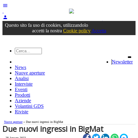
menu
person
Accedi
oppure registrati
Questo sito fa uso di cookies, utilizzandolo
accetti la nostra
Cookie policy
Accetta
Newsletter
News
Nuove aperture
Analisi
Interviste
Eventi
Prodotti
Aziende
Volantini GDS
Riviste
Nuove aperture
» Due nuovi ingressi in BigMat
Due nuovi ingressi in BigMat
28 January 2022