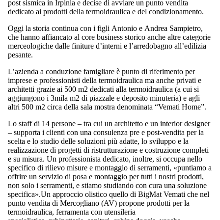
post sismica in Irpinia e decise di avviare un punto vendita
dedicato ai prodotti della termoidraulica e del condizionamento.
Oggi la storia continua con i figli Antonio e Andrea Sampietro,
che hanno affiancato al core business storico anche altre categorie
merceologiche dalle finiture d’interni e l’arredobagno all’edilizia
pesante.
L’azienda a conduzione famigliare è punto di riferimento per
imprese e professionisti della termoidraulica ma anche privati e
architetti grazie ai 500 m2 dedicati alla termoidraulica (a cui si
aggiungono i 3mila m2 di piazzale e deposito minuteria) e agli
altri 500 m2 circa della sala mostra denominata “Vemati Home”.
Lo staff di 14 persone – tra cui un architetto e un interior designer
– supporta i clienti con una consulenza pre e post-vendita per la
scelta e lo studio delle soluzioni più adatte, lo sviluppo e la
realizzazione di progetti di ristrutturazione e costruzione completi
e su misura. Un professionista dedicato, inoltre, si occupa nello
specifico di rilievo misure e montaggio di serramenti, «puntiamo a
offrire un servizio di posa e montaggio per tutti i nostri prodotti,
non solo i serramenti, e stiamo studiando con cura una soluzione
specifica».Un approccio olistico quello di BigMat Vemati che nel
punto vendita di Mercogliano (AV) propone prodotti per la
termoidraulica, ferramenta con utensileria