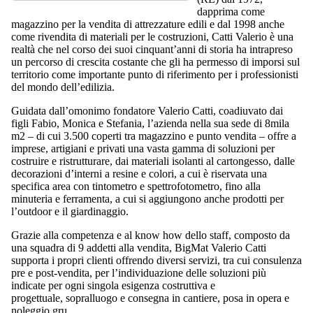
dapprima come
magazzino per la vendita di attrezzature edili e dal 1998 anche
come rivendita di materiali per le costruzioni, Catti Valerio è una
realtà che nel corso dei suoi cinquant’anni di storia ha intrapreso
un percorso di crescita costante che gli ha permesso di imporsi sul
territorio come importante punto di riferimento per i professionisti
del mondo dell’edilizia.
Guidata dall’omonimo fondatore Valerio Catti, coadiuvato dai
figli Fabio, Monica e Stefania, l’azienda nella sua sede di 8mila
m2 – di cui 3.500 coperti tra magazzino e punto vendita – offre a
imprese, artigiani e privati una vasta gamma di soluzioni per
costruire e ristrutturare, dai materiali isolanti al cartongesso, dalle
decorazioni d’interni a resine e colori, a cui è riservata una
specifica area con tintometro e spettrofotometro, fino alla
minuteria e ferramenta, a cui si aggiungono anche prodotti per
l’outdoor e il giardinaggio.
Grazie alla competenza e al know how dello staff, composto da
una squadra di 9 addetti alla vendita, BigMat Valerio Catti
supporta i propri clienti offrendo diversi servizi, tra cui consulenza
pre e post-vendita, per l’individuazione delle soluzioni più
indicate per ogni singola esigenza costruttiva e
progettuale, sopralluogo e consegna in cantiere, posa in opera e
noleggio gru.