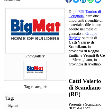
Dopo
F.lli Taurino di
Cerignola
, altre due
importanti rivendite di
materiale edile hanno
aderito nel mese di
gennaio al
Gruppo
BigMat
: si tratta di
Catti Valerio di
Scandiano
, in
provincia di Reggio
Emilia, e
Vemati & Co
Photogallery
di Mercogliano, in
provincia di Avellino.
Catti Valerio
di Scandiano
Tag e categorie
(RE)
Tag:
Presente a Scandiano
bigmat
(RE) dal 1972,