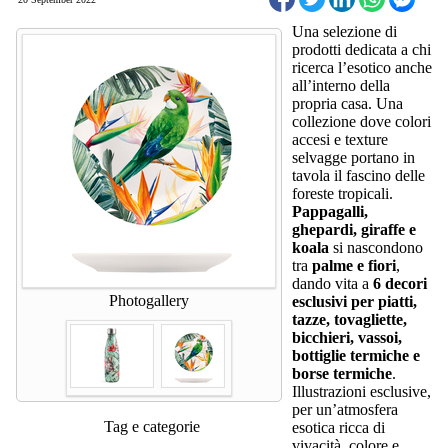
Una selezione di
prodotti dedicata a chi
ricerca l’esotico anche
all’interno della
propria casa. Una
collezione dove colori
accesi e texture
selvagge portano in
tavola il fascino delle
foreste tropicali.
Pappagalli,
ghepardi, giraffe e
koala
si nascondono
tra
palme e fiori
,
dando vita a
6 decori
Photogallery
esclusivi per piatti,
tazze, tovagliette,
bicchieri, vassoi,
bottiglie termiche e
borse termiche
.
Illustrazioni esclusive,
per un’atmosfera
Tag e categorie
esotica ricca di
vivacità, colore e