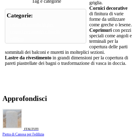
Tag e categorie
griglia.
Cornici decorative
di finitura di varie
Categorie:
forme da utilizzare
canali di gronda in pvc
come greche o lesene.
Coprimuri
con pezzi
cornici per quadri e listelli
speciali come angoli e
edilizia
terminali per la
copertura delle parti
sommitali dei balconi e muretti in molteplici sezioni.
Lastre da rivestimento
in grandi dimensioni per la copertura di
pareti piastrellate dei bagni o trasformazione di vasca in doccia.
Approfondisci
ITALTUFI
Pietra di Canosa per l'edilizia