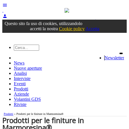
menu
person
Accedi
oppure registrati
Questo sito fa uso di cookies, utilizzandolo
accetti la nostra
Cookie policy
Accetta
Newsletter
News
Nuove aperture
Analisi
Interviste
Eventi
Prodotti
Aziende
Volantini GDS
Riviste
Prodotti
» Prodotti per le finiture in Marmoresina®
Prodotti per le finiture in
Marmoresina®