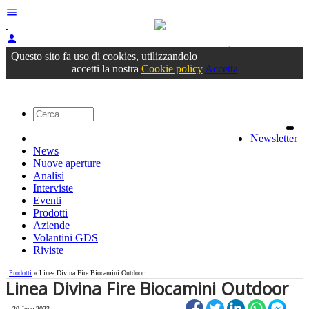
menu
person
Accedi
oppure registrati
Questo sito fa uso di cookies, utilizzandolo
accetti la nostra
Cookie policy
Accetta
Newsletter
News
Nuove aperture
Analisi
Interviste
Eventi
Prodotti
Aziende
Volantini GDS
Riviste
Prodotti
» Linea Divina Fire Biocamini Outdoor
Linea Divina Fire Biocamini Outdoor
20 June 2023