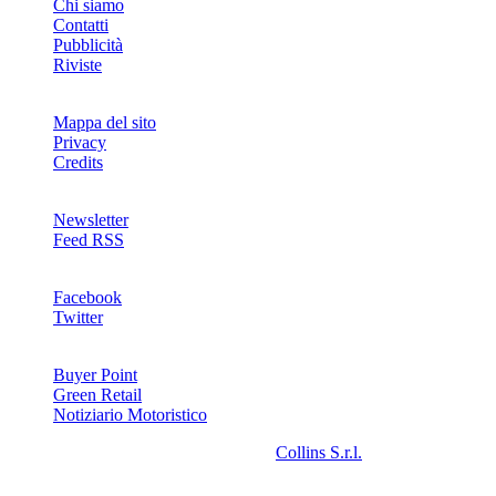
Chi siamo
Contatti
Pubblicità
Riviste
Mappa del sito
Privacy
Credits
Newsletter
Feed RSS
SOCIAL
Facebook
Twitter
NETWORKS
Buyer Point
Green Retail
Notiziario Motoristico
2008-2026© Riproduzione riservata -
Collins S.r.l.
- P.Iva
13142370157