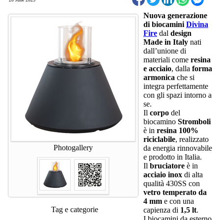
Nuova generazione
di biocamini
Divina
Fire
dal
design
Made in Italy
nati
dall’unione di
materiali come
resina
e acciaio
, dalla
forma
armonica
che si
integra perfettamente
con gli spazi intorno a
se.
Il
corpo
del
biocamino
Stromboli
è in
resina 100%
riciclabile
, realizzato
Photogallery
da energia rinnovabile
e prodotto in Italia.
Il
bruciatore
è in
acciaio inox
di alta
qualità 430SS con
vetro temperato da
4 mm
e con una
Tag e categorie
capienza di
1,5 lt
.
I biocamini da esterno