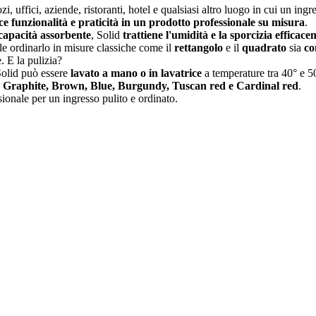
zi, uffici, aziende, ristoranti, hotel e qualsiasi altro luogo in cui un i
ce funzionalità e praticità in un prodotto professionale su misura
.
 capacità assorbente
, Solid
trattiene l'umidità e la sporcizia efficac
ile ordinarlo in misure classiche come il
rettangolo
e il
quadrato
sia
co
. E la pulizia?
Solid può essere
lavato a mano o in lavatrice
a temperature tra 40° e 
 Graphite, Brown, Blue, Burgundy, Tuscan red e Cardinal red
.
ionale per un ingresso pulito e ordinato.