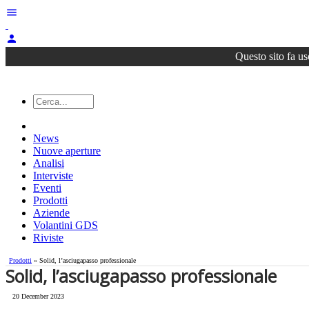
menu
person
Questo sito fa us
News
Nuove aperture
Analisi
Interviste
Eventi
Prodotti
Aziende
Volantini GDS
Riviste
Prodotti
» Solid, l’asciugapasso professionale
Solid, l’asciugapasso professionale
20 December 2023