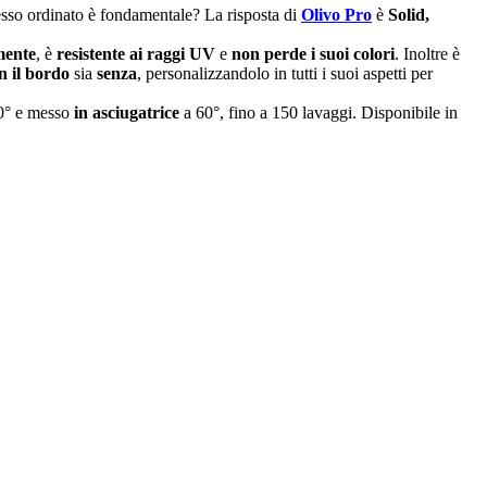
ngresso ordinato è fondamentale? La risposta di
Olivo Pro
è
Solid,
emente
, è
resistente ai raggi UV
e
non perde i suoi colori
. Inoltre è
n il bordo
sia
senza
, personalizzandolo in tutti i suoi aspetti per
50° e messo
in asciugatrice
a 60°, fino a 150 lavaggi. Disponibile in