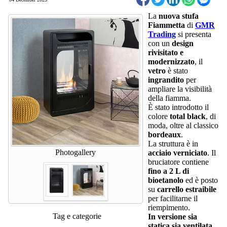
La
nuova stufa
Fiammetta
di
GMR
Trading
si presenta
con un
design
rivisitato e
modernizzato
, il
vetro
è stato
ingrandito
per
ampliare la visibilità
della fiamma.
È stato introdotto il
colore
total black
, di
moda, oltre al classico
bordeaux
.
La struttura è in
Photogallery
acciaio verniciato
. Il
bruciatore contiene
fino a 2 L di
bioetanolo
ed è posto
su
carrello estraibile
per facilitarne il
riempimento.
Tag e categorie
In versione sia
statica sia ventilata
,