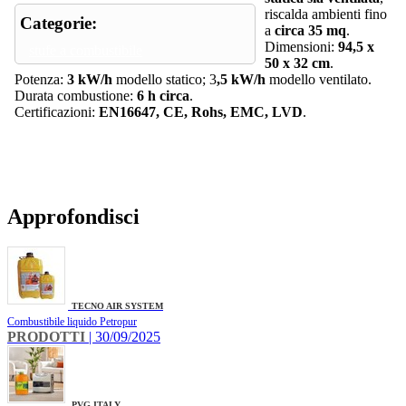
riscalda ambienti fino
Categorie:
a
circa 35 mq
.
Dimensioni:
94,5 x
stufe a combustibile
50 x 32 cm
.
Potenza:
3 kW/h
modello statico; 3
,5 kW/h
modello ventilato.
Durata combustione:
6 h circa
.
Certificazioni:
EN16647, CE, Rohs, EMC, LVD
.
Approfondisci
TECNO AIR SYSTEM
Combustibile liquido Petropur
PRODOTTI
| 30/09/2025
PVG ITALY