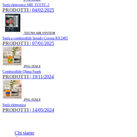
Stufa elettronica SRE 3531TC-2
PRODOTTI
| 04/02/2025
TECNO AIR SYSTEM
Stufa a combustibile liquido Corona RX2485
PRODOTTI
| 07/01/2025
PVG ITALY
Combustibile Qlima Spark
PRODOTTI
| 19/11/2024
PVG ITALY
Stufa elettronica
PRODOTTI
| 14/05/2024
INFO
Chi siamo