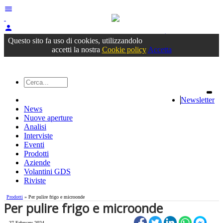
menu
person
Accedi
oppure registrati
Questo sito fa uso di cookies, utilizzandolo
accetti la nostra
Cookie policy
Accetta
Newsletter
News
Nuove aperture
Analisi
Interviste
Eventi
Prodotti
Aziende
Volantini GDS
Riviste
Prodotti
» Per pulire frigo e microonde
Per pulire frigo e microonde
27 February 2024