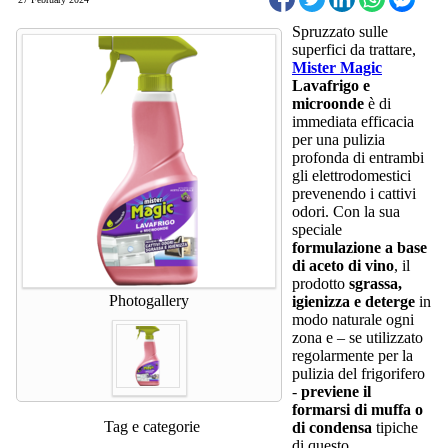
Spruzzato sulle
superfici da trattare,
Mister Magic
Lavafrigo e
microonde
è di
immediata efficacia
per una pulizia
profonda di entrambi
gli elettrodomestici
prevenendo i cattivi
odori. Con la sua
speciale
formulazione a base
di aceto di vino
, il
prodotto
sgrassa,
Photogallery
igienizza e deterge
in
modo naturale ogni
zona e – se utilizzato
regolarmente per la
pulizia del frigorifero
-
previene il
formarsi di muffa o
Tag e categorie
di condensa
tipiche
di questo