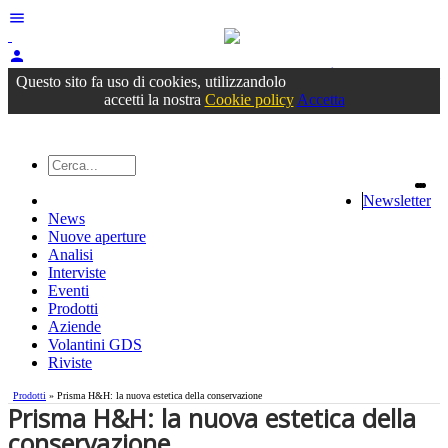
menu
person
Accedi
oppure registrati
Questo sito fa uso di cookies, utilizzandolo
accetti la nostra
Cookie policy
Accetta
Newsletter
News
Nuove aperture
Analisi
Interviste
Eventi
Prodotti
Aziende
Volantini GDS
Riviste
Prodotti
» ​Prisma H&H: la nuova estetica della conservazione
​Prisma H&H: la nuova estetica della
conservazione