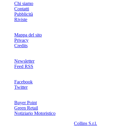
Chi siamo
Contatti
Pubblicità
Riviste
Mappa del sito
Privacy
Credits
Newsletter
Feed RSS
SOCIAL
Facebook
Twitter
NETWORKS
Buyer Point
Green Retail
Notiziario Motoristico
2008-2026© Riproduzione riservata -
Collins S.r.l.
- P.Iva
13142370157