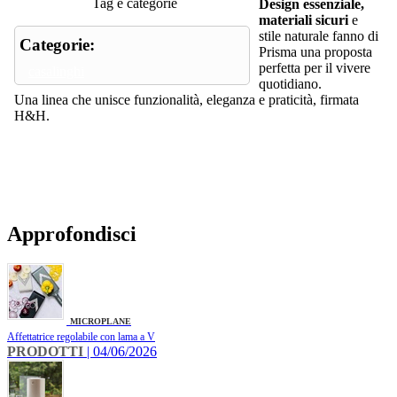
Tag e categorie
Design essenziale,
materiali sicuri
e
stile naturale fanno di
Categorie:
Prisma una proposta
perfetta per il vivere
casalinghi
quotidiano.
Una linea che unisce funzionalità, eleganza e praticità, firmata
H&H.
Approfondisci
MICROPLANE
Affettatrice regolabile con lama a V
PRODOTTI
| 04/06/2026