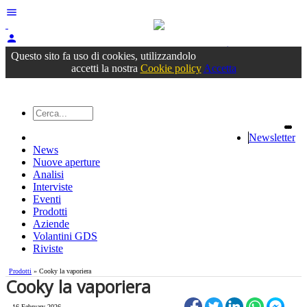
menu
person
Accedi
oppure registrati
Questo sito fa uso di cookies, utilizzandolo
accetti la nostra
Cookie policy
Accetta
Newsletter
News
Nuove aperture
Analisi
Interviste
Eventi
Prodotti
Aziende
Volantini GDS
Riviste
Prodotti
» Cooky la vaporiera
Cooky la vaporiera
16 February 2026