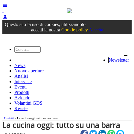
menu
person
Accedi
oppure registrati
Questo sito fa uso di cookies, utilizzandolo
accetti la nostra
Cookie policy
Accetta
Newsletter
News
Nuove aperture
Analisi
Interviste
Eventi
Prodotti
Aziende
Volantini GDS
Riviste
Prodotti
» La cucina oggi: tutto su una barra
La cucina oggi: tutto su una barra
07 October 2011