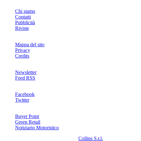
INFO
Chi siamo
Contatti
Pubblicità
Riviste
Mappa del sito
Privacy
Credits
Newsletter
Feed RSS
SOCIAL
Facebook
Twitter
NETWORKS
Buyer Point
Green Retail
Notiziario Motoristico
2008-2026© Riproduzione riservata -
Collins S.r.l.
- P.Iva