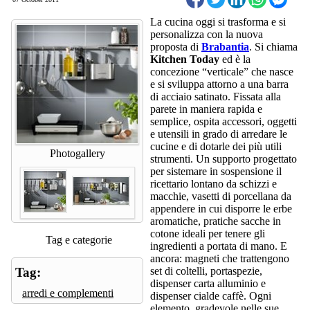
La cucina oggi si trasforma e si
personalizza con la nuova
proposta di
Brabantia
. Si chiama
Kitchen Today
ed è la
concezione “verticale” che nasce
e si sviluppa attorno a una barra
di acciaio satinato. Fissata alla
parete in maniera rapida e
semplice, ospita accessori, oggetti
e utensili in grado di arredare le
cucine e di dotarle dei più utili
Photogallery
strumenti. Un supporto progettato
per sistemare in sospensione il
ricettario lontano da schizzi e
macchie, vasetti di porcellana da
appendere in cui disporre le erbe
aromatiche, pratiche sacche in
cotone ideali per tenere gli
Tag e categorie
ingredienti a portata di mano. E
ancora: magneti che trattengono
Tag:
set di coltelli, portaspezie,
dispenser carta alluminio e
arredi e complementi
dispenser cialde caffè. Ogni
elemento, gradevole nelle sue