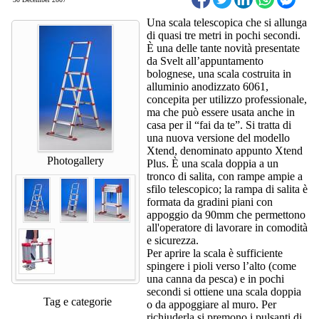
Una scala telescopica che si allunga
di quasi tre metri in pochi secondi.
È una delle tante novità presentate
da Svelt all’appuntamento
bolognese, una scala costruita in
alluminio anodizzato 6061,
concepita per utilizzo professionale,
ma che può essere usata anche in
casa per il “fai da te”. Si tratta di
una nuova versione del modello
Xtend, denominato appunto Xtend
Photogallery
Plus. È una scala doppia a un
tronco di salita, con rampe ampie a
sfilo telescopico; la rampa di salita è
formata da gradini piani con
appoggio da 90mm che permettono
all'operatore di lavorare in comodità
e sicurezza.
Per aprire la scala è sufficiente
spingere i pioli verso l’alto (come
una canna da pesca) e in pochi
secondi si ottiene una scala doppia
Tag e categorie
o da appoggiare al muro. Per
richiuderla si premono i pulsanti di