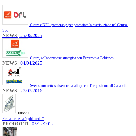
Gierre e DFL: partnership per potenziare la distribuzione nel Centro-
Sud
NEWS
| 25/06/2025
Gierre, collaborazione strategica con Ferramenta Cobianchi
NEWS
| 04/04/2025
Svelt scommette sul settore casalingo con l'acquisizione di Casabriko
NEWS
| 27/07/2016
PIROLA
Pirola: scale da “gold medal”
PRODOTTI
| 05/12/2012