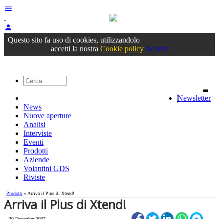
menu
person
Accedi
oppure registrati
Questo sito fa uso di cookies, utilizzandolo
accetti la nostra
Cookie policy
Accetta
Newsletter
News
Nuove aperture
Analisi
Interviste
Eventi
Prodotti
Aziende
Volantini GDS
Riviste
Prodotti
» Arriva il Plus di Xtend!
Arriva il Plus di Xtend!
30 December 2007