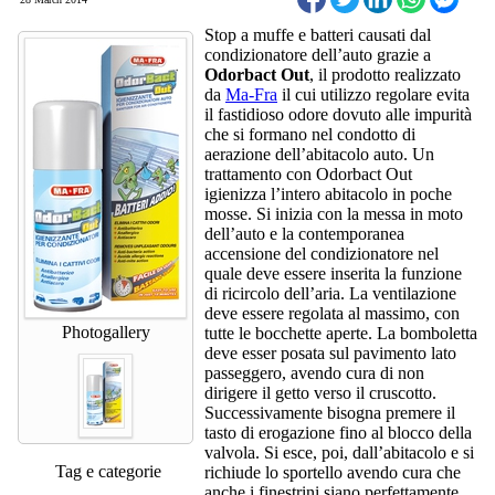
Stop a muffe e batteri causati dal
condizionatore dell’auto grazie a
Odorbact Out
, il prodotto realizzato
da
Ma-Fra
il cui utilizzo regolare evita
il fastidioso odore dovuto alle impurità
che si formano nel condotto di
aerazione dell’abitacolo auto. Un
trattamento con Odorbact Out
igienizza l’intero abitacolo in poche
mosse. Si inizia con la messa in moto
dell’auto e la contemporanea
accensione del condizionatore nel
quale deve essere inserita la funzione
di ricircolo dell’aria. La ventilazione
deve essere regolata al massimo, con
Photogallery
tutte le bocchette aperte. La bomboletta
deve esser posata sul pavimento lato
passeggero, avendo cura di non
dirigere il getto verso il cruscotto.
Successivamente bisogna premere il
tasto di erogazione fino al blocco della
valvola. Si esce, poi, dall’abitacolo e si
Tag e categorie
richiude lo sportello avendo cura che
anche i finestrini siano perfettamente