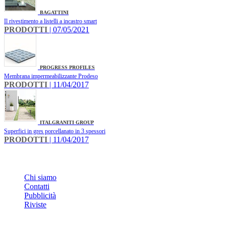
BAGATTINI
Il rivestimento a listelli a incastro smart
PRODOTTI
| 07/05/2021
PROGRESS PROFILES
Membrana impermeabilizzante Prodeso
PRODOTTI
| 11/04/2017
ITALGRANITI GROUP
Superfici in gres porcellanato in 3 spessori
PRODOTTI
| 11/04/2017
INFO
Chi siamo
Contatti
Pubblicità
Riviste