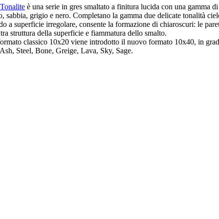
Tonalite
è una serie in gres smaltato a finitura lucida con una gamma di c
co, sabbia, grigio e nero. Completano la gamma due delicate tonalità cielo
ido a superficie irregolare, consente la formazione di chiaroscuri: le p
ra struttura della superficie e fiammatura dello smalto.
 formato classico 10x20 viene introdotto il nuovo formato 10x40, in grado
, Ash, Steel, Bone, Greige, Lava, Sky, Sage.