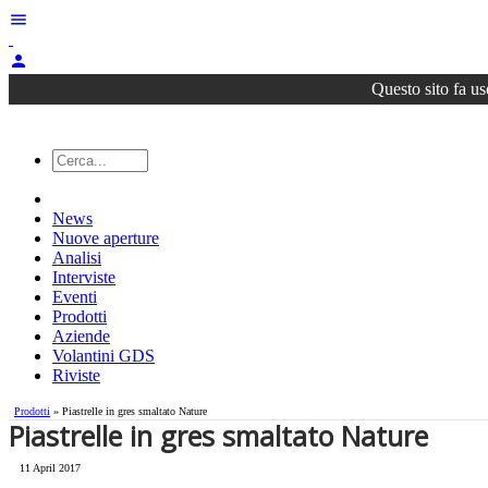
menu
person
Questo sito fa us
News
Nuove aperture
Analisi
Interviste
Eventi
Prodotti
Aziende
Volantini GDS
Riviste
Prodotti
» Piastrelle in gres smaltato Nature
Piastrelle in gres smaltato Nature
11 April 2017