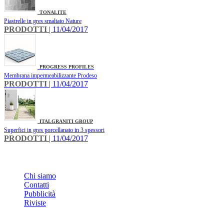
TONALITE
Piastrelle in gres smaltato Nature
PRODOTTI
| 11/04/2017
PROGRESS PROFILES
Membrana impermeabilizzante Prodeso
PRODOTTI
| 11/04/2017
ITALGRANITI GROUP
Superfici in gres porcellanato in 3 spessori
PRODOTTI
| 11/04/2017
INFO
Chi siamo
Contatti
Pubblicità
Riviste