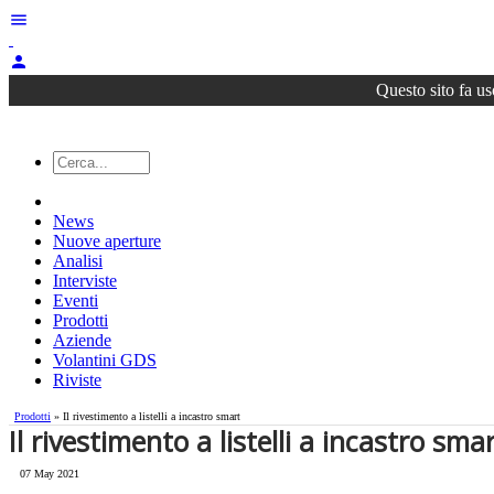
menu
person
Questo sito fa us
News
Nuove aperture
Analisi
Interviste
Eventi
Prodotti
Aziende
Volantini GDS
Riviste
Prodotti
» Il rivestimento a listelli a incastro smart
Il rivestimento a listelli a incastro sma
07 May 2021