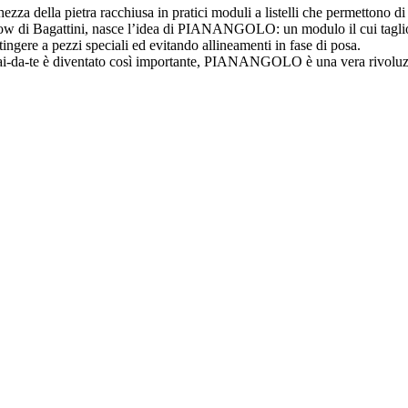
hezza della pietra racchiusa in pratici moduli a listelli che permettono di 
 di Bagattini, nasce l’idea di PIANANGOLO: un modulo il cui taglio in
ttingere a pezzi speciali ed evitando allineamenti in fase di posa.
i-da-te è diventato così importante, PIANANGOLO è una vera rivoluzion