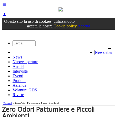
menu
person
Accedi
oppure registrati
Questo sito fa uso di cookies, utilizzandolo
accetti la nostra
Cookie policy
Accetta
Newsletter
News
Nuove aperture
Analisi
Interviste
Eventi
Prodotti
Aziende
Volantini GDS
Riviste
Prodotti
» Zero Odori Pattumiere e Piccoli Ambienti
Zero Odori Pattumiere e Piccoli
Ambienti