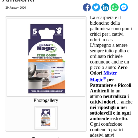
29 January 2020
La scarpiera e il
bidoncino della
pattumiera sono punti
critici per i cattivi
odori in casa.
L’impegno a tenere
sempre tutto pulito e
ordinato richiede
comunque anche un
piccolo aiuto:
Zero
Odori
Mister
®
Magic
per
Pattumiere e Piccoli
Ambienti
in un
attimo
neutralizza i
Photogallery
cattivi odori
… anche
nei ripostigli o nei
sottolavelli e in ogni
ambiente ristretto
.
Ogni confezione
contiene 5 pratici
adesivi attivi