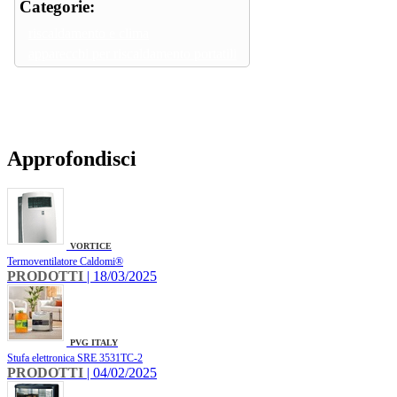
Categorie:
riscaldamento e clima
apparecchi per riscaldamento portatili
Approfondisci
VORTICE
Termoventilatore Caldomi®
PRODOTTI
| 18/03/2025
PVG ITALY
Stufa elettronica SRE 3531TC-2
PRODOTTI
| 04/02/2025