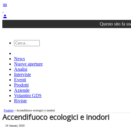
menu
person
Questo sito fa us
News
Nuove aperture
Analisi
Interviste
Eventi
Prodotti
Aziende
Volantini GDS
Riviste
Prodotti
» Accendifuoco ecologici e inodori
Accendifuoco ecologici e inodori
24 January 2020