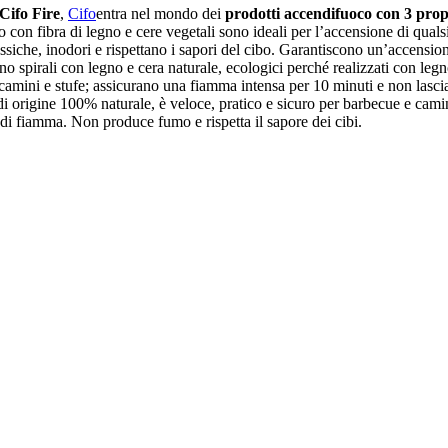
Cifo Fire
,
Cifo
entra nel mondo dei
prodotti accendifuoco con 3 propo
 con fibra di legno e cere vegetali sono ideali per l’accensione di quals
siche, inodori e rispettano i sapori del cibo. Garantiscono un’accensio
ono spirali con legno e cera naturale, ecologici perché realizzati con legn
camini e stufe; assicurano una fiamma intensa per 10 minuti e non lasci
 di origine 100% naturale, è veloce, pratico e sicuro per barbecue e ca
i di fiamma. Non produce fumo e rispetta il sapore dei cibi.