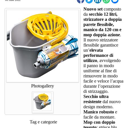
Nuovo set
composto
da
secchio 12 litri,
strizzatore a doppia
parete flessibile,
manico da 120 cm e
mop doppia azione
.
Il nuovo strizzatore
flessibile garantisce
un’
elevata
performance di
utilizzo
, avvolgendo
il panno in modo
uniforme al fine di
rimuovere in modo
facile e veloce l’acqua
Photogallery
durante l’operazione
di strizzaggio.
Secchio ultra
resistente
dal nuovo
design moderno.
Manico robusto
e
facile da montare.
Tag e categorie
Mop con doppio
tessuto
: strisce blu