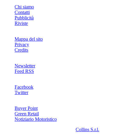
INFO
Chi siamo
Contatti
Pubblicità
Riviste
Mappa del sito
Privacy
Credits
Newsletter
Feed RSS
SOCIAL
Facebook
Twitter
NETWORKS
Buyer Point
Green Retail
Notiziario Motoristico
2008-2026© Riproduzione riservata -
Collins S.r.l.
- P.Iva
13142370157