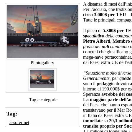
A distanza di mesi dall’ini
Per l’acciaio, che tradizi
circa 3.000$ per TEU
– l
Tutte le principali compag
Il picco di
5.300$ per T
speculativo
delle compagni
Pietro Alberti
,
Membro de
prezzi dei
noli
cambiano r
concreti che giustificano 
mega-nave portacontainer, 
dai Paesi extra-UE dell’e
Photogallery
“Situazione molto divers
Generalmente, per queste
sono il
pedaggio
dovuto a
intorno ai 190.000$ per og
Speranza
avrebbe dei cos
La maggior parte dell’ac
Tag e categorie
dei Paesi che hanno esport
transitavano per il Mar 
Tag:
in Italia da Paesi extra-UE
tonnellate
su
29,3 milion
assofermet
transita proprio per Sue
1,1 milioni di tonnellate