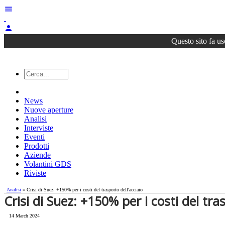
menu
person
Questo sito fa us
News
Nuove aperture
Analisi
Interviste
Eventi
Prodotti
Aziende
Volantini GDS
Riviste
Analisi
» Crisi di Suez: +150% per i costi del trasporto dell'acciaio
Crisi di Suez: +150% per i costi del tra
14 March 2024