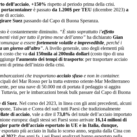
to dell’acciaio
,
+150%
rispetto al periodo prima della crisi.
 portacontainer
è passato
da 1.200$ per TEU
(dicembre 2023)
a
te di acciaio.
girare Suez
passando dal Capo di Buona Speranza.
osto è costantemente diminuito.
“È stato soprattutto l’
effetto
enti visti per tutto il primo mese dell’anno”
ha dichiarato
Gian
 comunque a essere
fortemente volatile e imprevedibile
, perché i
da un giorno all’altro
”
. A livello generale, uno degli elementi più
un costo che va
dai 150mila ai 200mila dollari
(costo tipo di una
 aggiunge
l’aumento dei tempi di trasporto
: per trasportare acciaio
rni di prima dell’inizio della crisi.
e imbarcazioni che trasportano
acciaio sfuso
e non in container.
incipali del Mar Rosso per la tratta estremo oriente-Mar Mediterraneo
ente, per una nave di 50.000 mt di portata il pedaggio si aggira
. Tuttavia, per le imbarcazioni break bulk passare dal Capo di Buona
e di Suez
. Nel corso del 2023, in linea con gli anni precedenti, alcuni
appone, Taiwan e Corea del sud: tutti Paesi che tradizionalmente
llate di acciaio
, vale a dire il
73,8%
del totale dell’acciaio importato
Unione europea: dagli stessi sei Paesi sono arrivate
16,14 milioni di
or parte dell’acciaio esportato in UE e in Italia, dunque,
 esportato più acciaio in Italia lo scorso anno, seguita dalla Cina con
 al 2022
: due anni fa, i sei Paesi analizzati hanno esportato nella