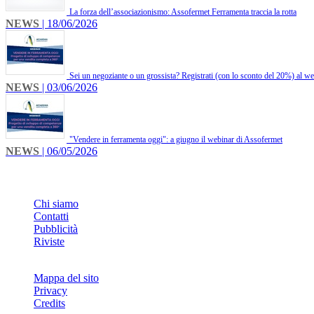
La forza dell’associazionismo: Assofermet Ferramenta traccia la rotta
NEWS
| 18/06/2026
Sei un negoziante o un grossista? Registrati (con lo sconto del 20%) al w
NEWS
| 03/06/2026
"Vendere in ferramenta oggi": a giugno il webinar di Assofermet
NEWS
| 06/05/2026
INFO
Chi siamo
Contatti
Pubblicità
Riviste
Mappa del sito
Privacy
Credits