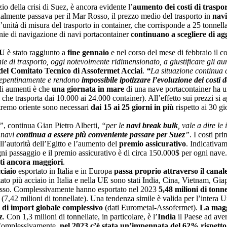
zio della crisi di Suez, è ancora evidente l’
aumento dei costi di traspor
onalmente passava per il Mar Rosso, il prezzo medio del trasporto in
navi
’unità di misura del trasporto in container, che corrisponde a 25 tonnella
nie di navigazione di navi portacontainer
continuano a scegliere di ag
EU
è stato raggiunto a
fine gennaio
e nel corso del mese di febbraio il c
e di trasporto, oggi notevolmente ridimensionato, a giustificare gli aum
l Comitato Tecnico di Assofermet Acciai
.
“
La situazione continua
epentinamente e rendono
impossibile ipotizzare l’evoluzione dei costi 
gli aumenti è che
una giornata in mare
di una nave portacontainer ha 
che trasporta dai 10.000 ai 24.000 container). All’effetto sui prezzi si
stremo oriente sono necessari
dai 15 ai 25 giorni in più
rispetto ai 30 gio
a”
, continua Gian Pietro Alberti,
“per le
navi break bulk
, vale a dire l
 navi
continua a essere più conveniente passare per Suez
”
. I costi pr
ll’autorità dell’Egitto e l’aumento del
premio assicurativo
. Indicativam
ni passaggio e il premio assicurativo è di circa 150.000$ per ogni nave
ti ancora maggiori
.
ciaio
esportato in Italia e in Europa
passa proprio attraverso il canal
ato più acciaio in Italia e nella UE sono stati India, Cina, Vietnam, Gi
Rosso. Complessivamente hanno esportato nel 2023
5,48 milioni di tonne
 (7,42 milioni di tonnellate). Una tendenza simile è valida per l’intera 
i di import globale complessivo
(dati Eurometal-Assofermet).
La maggi
z
. Con 1,3 milioni di tonnellate, in particolare, è l’
India
il Paese ad aver
. Complessivamente,
nel 2023 c’è stata un’impennata del 62% rispetto