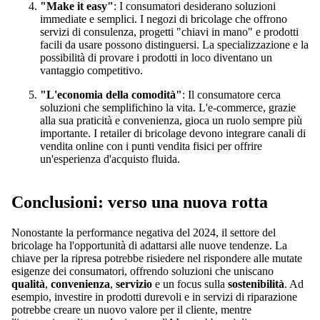
"Make it easy"
: I consumatori desiderano soluzioni
immediate e semplici. I negozi di bricolage che offrono
servizi di consulenza, progetti "chiavi in mano" e prodotti
facili da usare possono distinguersi. La specializzazione e la
possibilità di provare i prodotti in loco diventano un
vantaggio competitivo.
"L'economia della comodità"
: Il consumatore cerca
soluzioni che semplifichino la vita. L'e-commerce, grazie
alla sua praticità e convenienza, gioca un ruolo sempre più
importante. I retailer di bricolage devono integrare canali di
vendita online con i punti vendita fisici per offrire
un'esperienza d'acquisto fluida.
Conclusioni: verso una nuova rotta
Nonostante la performance negativa del 2024, il settore del
bricolage ha l'opportunità di adattarsi alle nuove tendenze. La
chiave per la ripresa potrebbe risiedere nel rispondere alle mutate
esigenze dei consumatori, offrendo soluzioni che uniscano
qualità
,
convenienza
,
servizio
e un focus sulla
sostenibilità
. Ad
esempio, investire in prodotti durevoli e in servizi di riparazione
potrebbe creare un nuovo valore per il cliente, mentre