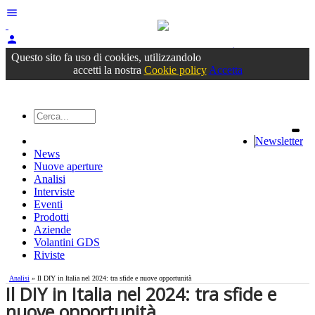
menu
person
Accedi
oppure registrati
Questo sito fa uso di cookies, utilizzandolo
accetti la nostra
Cookie policy
Accetta
Newsletter
News
Nuove aperture
Analisi
Interviste
Eventi
Prodotti
Aziende
Volantini GDS
Riviste
Analisi
» Il DIY in Italia nel 2024: tra sfide e nuove opportunità
Il DIY in Italia nel 2024: tra sfide e
nuove opportunità