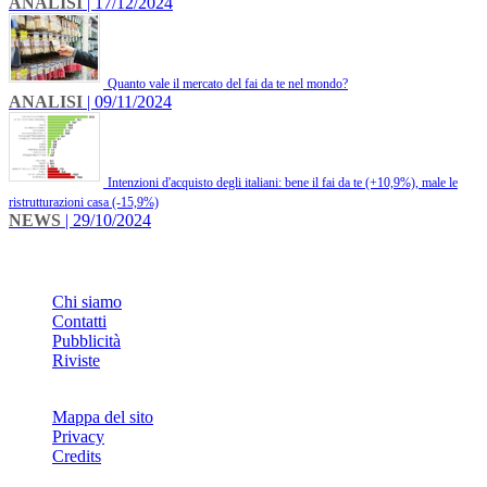
ANALISI
| 17/12/2024
Quanto vale il mercato del fai da te nel mondo?
ANALISI
| 09/11/2024
Intenzioni d'acquisto degli italiani: bene il fai da te (+10,9%), male le
ristrutturazioni casa (-15,9%)
NEWS
| 29/10/2024
INFO
Chi siamo
Contatti
Pubblicità
Riviste
Mappa del sito
Privacy
Credits