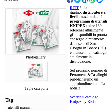
REIT
è, da
giugno,
distributore a
livello nazionale del
programma di utensili
KNIPEX:
oltre 180
referenze attualmente
già disponibili in pronta
consegna direttamente
dalla sede di San
Giorgio In Bosco (PD)
e incluse in un catalogo
attualmente in
Photogallery
distribuzione.
Sul prossimo numero di
Ferramenta&Casalinghi
pubblicheremo un
approfondimento della
notizia.
Tag e categorie
Scarica il catalogo
Tag:
Knipex by REIT!
utensili manuali