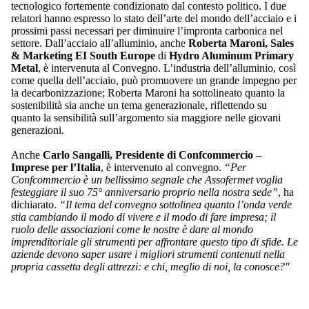
tecnologico fortemente condizionato dal contesto politico. I due
relatori hanno espresso lo stato dell’arte del mondo dell’acciaio e i
prossimi passi necessari per diminuire l’impronta carbonica nel
settore. Dall’acciaio all’alluminio, anche
Roberta Maroni, Sales
& Marketing EI South Europe
di
Hydro Aluminum Primary
Metal
, è intervenuta al Convegno. L’industria dell’alluminio, così
come quella dell’acciaio, può promuovere un grande impegno per
la decarbonizzazione; Roberta Maroni ha sottolineato quanto la
sostenibilità sia anche un tema generazionale, riflettendo su
quanto la sensibilità sull’argomento sia maggiore nelle giovani
generazioni.
Anche
Carlo Sangalli, Presidente di Confcommercio –
Imprese per l’Italia
, è intervenuto al convegno.
“Per
Confcommercio è un bellissimo segnale che Assofermet voglia
festeggiare il suo 75° anniversario proprio nella nostra sede”
, ha
dichiarato.
“Il tema del convegno sottolinea quanto l’onda verde
stia cambiando il modo di vivere e il modo di fare impresa; il
ruolo delle associazioni come le nostre è dare al mondo
imprenditoriale gli strumenti per affrontare questo tipo di sfide. Le
aziende devono saper usare i migliori strumenti contenuti nella
propria cassetta degli attrezzi: e chi, meglio di noi, la conosce?"