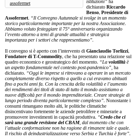
istituzioni”
ha
assofermet
dichiarato
Riccardo
Benso
,
Presidente di
Assofermet
.
“Il Convegno Autunnale si svolge in un momento
storico particolarmente importante per la nostra Associazione.
Abbiamo voluto festeggiare il 75° anniversario organizzando
l’evento attorno a temi di grande attualità e strategica
importanza per i settori che rappresentiamo”.
Il convegno si è aperto con l’intervento di
Gianclaudio Torlizzi
,
Fondatore di T-Commodity
, che ha presentato una relazione sul
quadro economico e geostrategico del momento.
“La
volatilità
è
un aspetto fondamentale nel contesto post-pandemico”,
ha
dichiarato.
“Oggi le imprese si ritrovano a operare in un mercato
completamente diverso rispetto a quello a cui eravamo abituati
fino a pochi anni fa. Con la crescita della volatilità e l’aumento
dei rendimenti dei titoli di stato di tutto il mondo assistiamo a
nuove difficoltà per il mondo imprenditoriale. Creare strategie di
lungo periodo diventa particolarmente complesso”.
Nonostante i
consumi rimangano molto alti, le politiche climatiche
disincentivano fortemente le aziende petrolifere e minerarie a
promuovere investimenti in capacità produttiva.
“
Credo che ci
sarà una grande revisione del CBAM
, dal momento che con
l’attuale conformazione non ha ragione di rimanere tale e quale.
Il rischio di deindustrializzazione verso Serbia e Turchia è forte”.