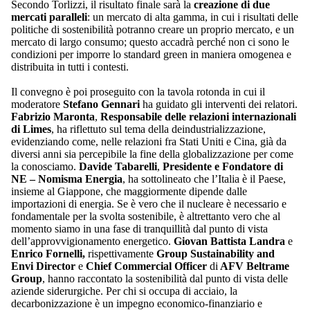
Secondo Torlizzi, il risultato finale sarà la
creazione di due
mercati paralleli
: un mercato di alta gamma, in cui i risultati delle
politiche di sostenibilità potranno creare un proprio mercato, e un
mercato di largo consumo; questo accadrà perché non ci sono le
condizioni per imporre lo standard green in maniera omogenea e
distribuita in tutti i contesti.
Il convegno è poi proseguito con la tavola rotonda in cui il
moderatore
Stefano Gennari
ha guidato gli interventi dei relatori.
Fabrizio Maronta
,
Responsabile delle relazioni internazionali
di Limes
, ha riflettuto sul tema della deindustrializzazione,
evidenziando come, nelle relazioni fra Stati Uniti e Cina, già da
diversi anni sia percepibile la fine della globalizzazione per come
la conosciamo.
Davide Tabarelli
,
Presidente e Fondatore di
NE – Nomisma Energia
, ha sottolineato che l’Italia è il Paese,
insieme al Giappone, che maggiormente dipende dalle
importazioni di energia. Se è vero che il nucleare è necessario e
fondamentale per la svolta sostenibile, è altrettanto vero che al
momento siamo in una fase di tranquillità dal punto di vista
dell’approvvigionamento energetico.
Giovan Battista Landra
e
Enrico Fornelli,
rispettivamente
Group Sustainability and
Envi Director
e
Chief Commercial Officer
di
AFV Beltrame
Group
, hanno raccontato la sostenibilità dal punto di vista delle
aziende siderurgiche. Per chi si occupa di acciaio, la
decarbonizzazione è un impegno economico-finanziario e