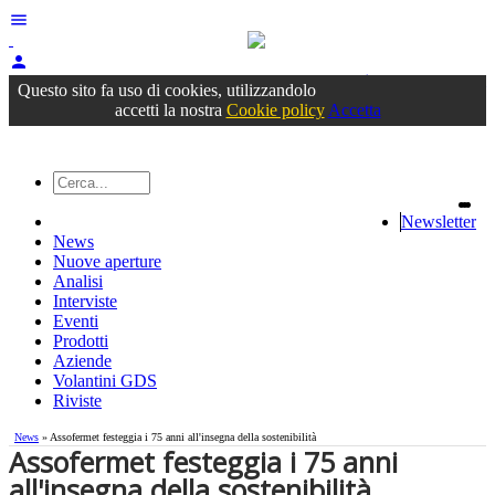
menu
person
Accedi
oppure registrati
Questo sito fa uso di cookies, utilizzandolo
accetti la nostra
Cookie policy
Accetta
Newsletter
News
Nuove aperture
Analisi
Interviste
Eventi
Prodotti
Aziende
Volantini GDS
Riviste
News
» Assofermet festeggia i 75 anni all'insegna della sostenibilità
Assofermet festeggia i 75 anni
all'insegna della sostenibilità