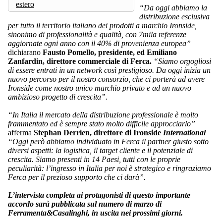
estero
“Da oggi abbiamo la
distribuzione esclusiva
per tutto il territorio italiano dei prodotti a marchio Ironside,
sinonimo di professionalità e qualità, con 7mila referenze
aggiornate ogni anno con il 40% di provenienza europea”
dichiarano
Fausto Pomello, presidente, ed Emiliano
Zanfardin, direttore commerciale di Ferca.
“Siamo orgogliosi
di essere entrati in un network così prestigioso. Da oggi inizia un
nuovo percorso per il nostro consorzio, che ci porterà ad avere
Ironside come nostro unico marchio privato e ad un nuovo
ambizioso progetto di crescita”.
“In Italia il mercato della distribuzione professionale è molto
frammentato ed è sempre stato molto difficile approcciarlo”
afferma
Stephan Derrien, direttore di Ironside
International
“Oggi però abbiamo individuato in Ferca il partner giusto sotto
diversi aspetti: la logistica, il target cliente e il potenziale di
crescita. Siamo presenti in 14 Paesi, tutti con le proprie
peculiarità: l’ingresso in Italia per noi è strategico e ringraziamo
Ferca per il prezioso supporto che ci darà”.
L’intervista completa ai protagonisti di questo importante
accordo sarà pubblicata sul numero di marzo di
Ferramenta&Casalinghi, in uscita nei prossimi giorni.