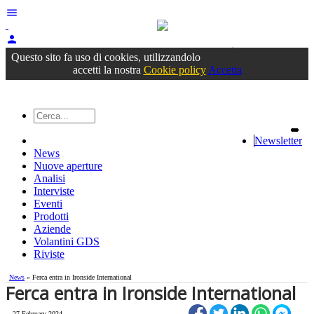
menu
person
Accedi
oppure registrati
Questo sito fa uso di cookies, utilizzandolo
accetti la nostra
Cookie policy
Accetta
Newsletter
News
Nuove aperture
Analisi
Interviste
Eventi
Prodotti
Aziende
Volantini GDS
Riviste
News
» Ferca entra in Ironside International
Ferca entra in Ironside International
27 February 2024