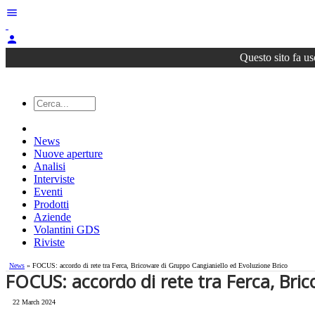
menu
person
Questo sito fa us
News
Nuove aperture
Analisi
Interviste
Eventi
Prodotti
Aziende
Volantini GDS
Riviste
News
» FOCUS: accordo di rete tra Ferca, Bricoware di Gruppo Cangianiello ed Evoluzione Brico
FOCUS: accordo di rete tra Ferca, Bri
22 March 2024