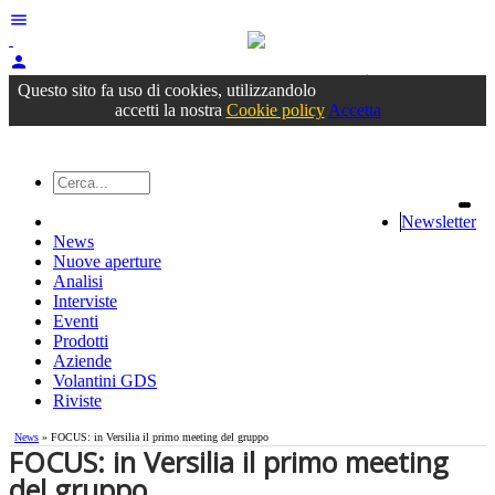
menu
person
Accedi
oppure registrati
Questo sito fa uso di cookies, utilizzandolo
accetti la nostra
Cookie policy
Accetta
Newsletter
News
Nuove aperture
Analisi
Interviste
Eventi
Prodotti
Aziende
Volantini GDS
Riviste
News
» FOCUS: in Versilia il primo meeting del gruppo
FOCUS: in Versilia il primo meeting
del gruppo