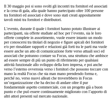
Il 30 maggio poi si sono svolti gli incontri tra fornitori ed associati
e la cena di gala, alla quale hanno partecipato oltre 100 persone
tra fornitori ed associati e dove sono stati creati appositamente
tavoli misti tra fornitori e distributori.
L’evento, durante il quale i fornitori hanno potuto illustrare ai
partecipanti, sia offerte studiate ad hoc per l’evento, sia le loro
offerte complete in assortimento, vuole essere intanto un modo
per conoscersi tra titolari di negozio e figure apicali dei fornitori
e/o per rinsaldare rapporti e relazioni già forti tra le parti ma vuole
essere anche un atto di comunicazione forte verso attuali soci ed
associati che potranno contare su Focus, una struttura che ambisce
ad essere sempre di più un punto di riferimento per qualsiasi
attività funzionale allo sviluppo della loro impresa, e poi anche
verso l’esterno ovverosia verso i fornitori che possono toccare con
mano la realtà Focus che sta man mano prendendo forma e,
perché no, verso nuovi alleati che troverebbero in Focus
un’organizzazione che ha deciso di andare oltre il pur
fondamentale aspetto commerciale, con un progetto già a buon
punto e che può essere continuamente migliorato con l’apporto di
altri attori presenti sul mercato nazionale.