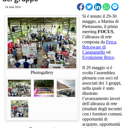
24 June 2024
Si è tenuto il 29-30
maggio, a Marina di
Pietrasanta, il primo
meeting
FOCUS
,
l’alleanza di rete
composta da
Ferca
,
Bricoware di
Cangianiello
ed
Evoluzione Brico
.
Il 29 maggio si è
Photogallery
svolta l’assemblea
plenaria con soci ed
associati dei 3 gruppi,
nella quale è stato
illustrato
l’avanzamento lavori
dell’alleanza di rete
(risultati degli incontri
con i fornitori comuni,
opportunità di
acquisto, opportunità