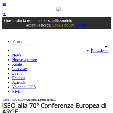
menu
person
Accedi
oppure registrati
Questo sito fa uso di cookies, utilizzandolo
accetti la nostra
Cookie policy
Accetta
Newsletter
News
Nuove aperture
Analisi
Interviste
Eventi
Prodotti
Aziende
Volantini GDS
Riviste
News
» ISEO alla 70ª Conferenza Europea di ARGE
ISEO alla 70ª Conferenza Europea di
ARGE