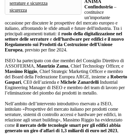
ANIMA
serrature e sicurezza
Confindustria
–
sicurezza
costituisce
un'importante
occasione per discutere le prospettive del mercato europeo e
italiano, affrontando le sfide attuali e future dell'industria. Tra i
principali argomenti trattati: il
ruolo della digitalizzazione nel
settore delle serrature
e
dell’hardware per edifici e il nuovo
Regolamento sui Prodotti da Costruzione dell'Unione
Europea
, previsto per fine 2024.
ISEO ha partecipato con due membri del Consiglio Direttivo di
ASSOFERMA,
Maurizio Zama
, Chief Technology Officer, e
Massimo Riggio
, Chief Strategic Marketing Officer e membro
del Board della Federazione Europea ARGE, insieme a
Roberto
Gaspari
, CE0 dell’azienda e
Michele Zanardelli
Industrial
Engineering Manager di ISEO e membro del team di lavoro per
l’eliminazione del piombo dai prodotti in metallo.
Nell’ambito dell’intervento introduttivo riservato a ISEO,
intitolato «Prospettive del mercato italiano per prodotti come
serrature, sistemi di controllo accessi e hardware per edifici, in
relazione agli smart building», Massimo Riggio ha evidenziato
come
il mercato delle tecnologie smart per gli edifici abbia
generato un giro d'affari di 1,3 miliardi di euro nel 2023
,