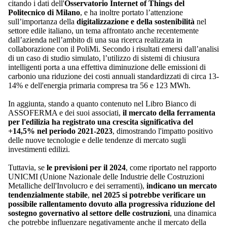
citando i dati dell'
Osservatorio Internet of Things del
Politecnico di Milano
, e ha inoltre portato l’attenzione
sull’importanza della
digitalizzazione e della sostenibilità
nel
settore edile italiano, un tema affrontato anche recentemente
dall’azienda nell’ambito di una sua ricerca realizzata in
collaborazione con il PoliMi. Secondo i risultati emersi dall’analisi
di un caso di studio simulato, l’utilizzo di sistemi di chiusura
intelligenti porta a una effettiva diminuzione delle emissioni di
carbonio una riduzione dei costi annuali standardizzati di circa 13-
14% e dell'energia primaria compresa tra 56 e 123 MWh.
In aggiunta, stando a quanto contenuto nel Libro Bianco di
ASSOFERMA e dei suoi associati,
il mercato della ferramenta
per l'edilizia ha registrato una crescita significativa del
+14,5% nel periodo 2021-2023
, dimostrando l'impatto positivo
delle nuove tecnologie e delle tendenze di mercato sugli
investimenti edilizi.
Tuttavia, se
le previsioni per il 2024
, come riportato nel rapporto
UNICMI (Unione Nazionale delle Industrie delle Costruzioni
Metalliche dell'Involucro e dei serramenti),
indicano
un mercato
tendenzialmente stabile
,
nel 2025 si potrebbe verificare un
possibile rallentamento dovuto alla progressiva riduzione del
sostegno governativo al settore delle costruzioni
, una dinamica
che potrebbe influenzare negativamente anche il mercato della