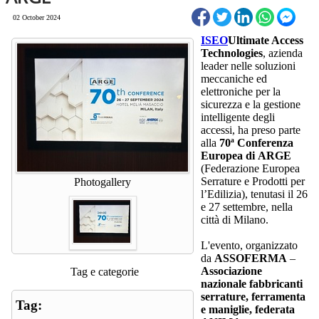
02 October 2024
ISEO
Ultimate Access
Technologies
, azienda
leader nelle soluzioni
meccaniche ed
elettroniche per la
sicurezza e la gestione
intelligente degli
accessi, ha preso parte
alla
70ª Conferenza
Europea di
ARGE
(Federazione Europea
Serrature e Prodotti per
Photogallery
l’Edilizia), tenutasi il 26
e 27 settembre, nella
città di Milano.
L'evento, organizzato
da
ASSOFERMA
–
Associazione
Tag e categorie
nazionale fabbricanti
serrature, ferramenta
Tag:
e maniglie, federata