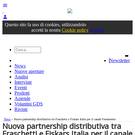
menu
person
Accedi
oppure registrati
Questo sito fa uso di cookies, utilizzandolo
accetti la nostra
Cookie policy
Accetta
Newsletter
News
Nuove aperture
Analisi
Interviste
Eventi
Prodotti
Aziende
Volantini GDS
Riviste
News
» Nuova partnership distributiva tra Fraschetti e Fiskars Italia per il canale Ferramenta
Nuova partnership distributiva tra
Fraschetti e Fiskars Italia per il canale