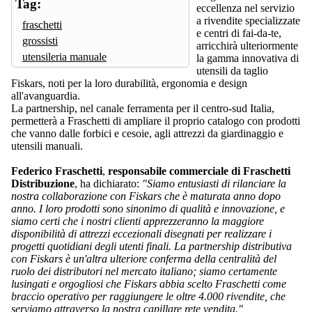
Tag:
eccellenza nel servizio
a rivendite specializzate
fraschetti
e centri di fai-da-te,
grossisti
arricchirà ulteriormente
utensileria manuale
la gamma innovativa di
utensili da taglio
Fiskars, noti per la loro durabilità, ergonomia e design
all'avanguardia.
La partnership, nel canale ferramenta per il centro-sud Italia,
permetterà a Fraschetti di ampliare il proprio catalogo con prodotti
che vanno dalle forbici e cesoie, agli attrezzi da giardinaggio e
utensili manuali.
Federico Fraschetti
,
responsabile commerciale di Fraschetti
Distribuzione
, ha dichiarato:
"Siamo entusiasti di rilanciare la
nostra collaborazione con Fiskars che è maturata anno dopo
anno. I loro prodotti sono sinonimo di qualità e innovazione, e
siamo certi che i nostri clienti apprezzeranno la maggiore
disponibilità di attrezzi eccezionali disegnati per realizzare i
progetti quotidiani degli utenti finali. La partnership distributiva
con Fiskars è un'altra ulteriore conferma della centralità del
ruolo dei distributori nel mercato italiano; siamo certamente
lusingati e orgogliosi che Fiskars abbia scelto Fraschetti come
braccio operativo per raggiungere le oltre 4.000 rivendite, che
serviamo attraverso la nostra capillare rete vendita."