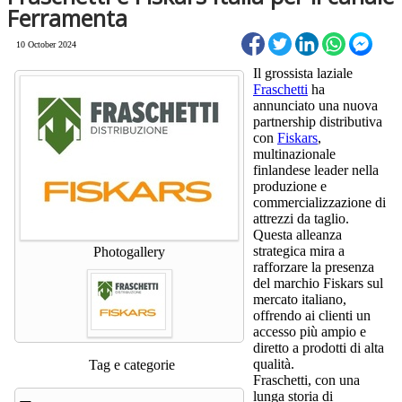
Ferramenta
10 October 2024
Il grossista laziale
Fraschetti
ha
annunciato una nuova
partnership distributiva
con
Fiskars
,
multinazionale
finlandese leader nella
produzione e
commercializzazione di
attrezzi da taglio.
Questa alleanza
strategica mira a
Photogallery
rafforzare la presenza
del marchio Fiskars sul
mercato italiano,
offrendo ai clienti un
accesso più ampio e
diretto a prodotti di alta
qualità.
Tag e categorie
Fraschetti, con una
lunga storia di