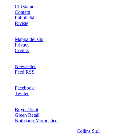
INFO
Chi siamo
Contatti
Pubblicità
Riviste
Mappa del sito
Privacy
Credits
Newsletter
Feed RSS
SOCIAL
Facebook
Twitter
NETWORKS
Buyer Point
Green Retail
Notiziario Motoristico
2008-2026© Riproduzione riservata -
Collins S.r.l.
- P.Iva
13142370157