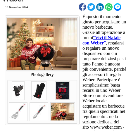
13 November 2024
È questo il momento
giusto per acquistare un
nuovo barbecue.
Grazie all’operazione a
premi
“
Vivi il Natale
con Weber
”
, regalarsi
o regalare un nuovo
dispositivo con cui
preparare deliziosi pasti
tutto l’anno è ancora
più conveniente, perché
Photogallery
gli accessori li regala
Weber. Partecipare è
semplicissimo: basta
recarsi in uno Weber
Store o un rivenditore
Weber locale,
acquistare un barbecue
fra quelli specificati nel
regolamento - nella
sezione dedicata del
sito
www.weber.com
-