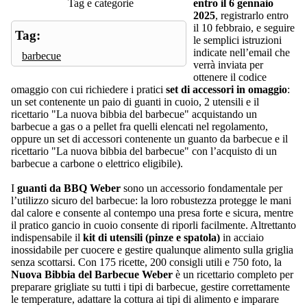
Tag e categorie
entro il 6 gennaio
2025
, registrarlo entro
il 10 febbraio, e seguire
Tag:
le semplici istruzioni
indicate nell’email che
barbecue
verrà inviata per
ottenere il codice
omaggio con cui richiedere i pratici
set di accessori in omaggio
:
un set contenente un paio di guanti in cuoio, 2 utensili e il
ricettario "La nuova bibbia del barbecue" acquistando un
barbecue a gas o a pellet fra quelli elencati nel regolamento,
oppure un set di accessori contenente un guanto da barbecue e il
ricettario "La nuova bibbia del barbecue" con l’acquisto di un
barbecue a carbone o elettrico eligibile).
I
guanti da BBQ Weber
sono un accessorio fondamentale per
l’utilizzo sicuro del barbecue: la loro robustezza protegge le mani
dal calore e consente al contempo una presa forte e sicura, mentre
il pratico gancio in cuoio consente di riporli facilmente. Altrettanto
indispensabile il
kit di utensili (pinze e spatola)
in acciaio
inossidabile per cuocere e gestire qualunque alimento sulla griglia
senza scottarsi. Con 175 ricette, 200 consigli utili e 750 foto, la
Nuova Bibbia del Barbecue Weber
è un ricettario completo per
preparare grigliate su tutti i tipi di barbecue, gestire correttamente
le temperature, adattare la cottura ai tipi di alimento e imparare