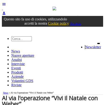
menu
person
Accedi
oppure registrati
Questo sito fa uso di cookies, utilizzandolo
accetti la nostra
Cookie policy
Accetta
Newsletter
News
Nuove aperture
Analisi
Interviste
Eventi
Prodotti
Aziende
Volantini GDS
Riviste
News
» Al via l'operazione “Vivi il Natale con Weber”
Al via l'operazione “Vivi il Natale con
Weber”