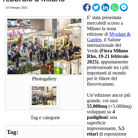
13 February 2025
E' stata presentata
mercoledì scorso a
Milano la nona
edizione di
Myplant &
Garden
, il Salone
internazionale del
Verde
(Fiera Milano
Rho, 19-21 febbraio
2025)
, appuntamento
professionale tra i più
importanti al mondo
per le filiere del
Photogallery
florovivaismo
.
Un’edizione ancor più
grande, coi suoi
55.000mq
(+5.000mq)
sviluppati su
4
padiglioni
: una
Tag e categorie
superficie
impressionante,
5,5
Tag:
ettari
di esposizione