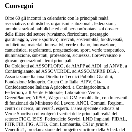
Convegni
Oltre 60 gli incontri in calendario con le principali realtà
associative, ordinistiche, organismi istituzionali, federazioni,
amministrazioni pubbliche ed enti per confrontarsi sui dossier
delle filiere del settore (vivaismo, floricoltura, paesaggio,
giardinaggio, verde sportivo): mercati, sostenibilità, biodiversità,
architettura, materiali innovativi, verde urbano, innovazione,
cantieristica, regolamenti, progettazione, sport, verde terapeutico,
illuminazione, substrati, professioni, sicurezza, florovivaismo e
giovani generazioni i temi principali.
Da Coldiretti ad ASSOFLORO, da AIAPP ad AIDI, ad ANVE, a
Confartigianato, ad ASSOVERDE, ad ASSO.IMPRE.DI.A.,
Associazione Italiana Direttori e Tecnici Pubblici Giardini,
Fondazione Minoprio, Green City Italia, AIPV, Cia-
Confederazione Italiana Agricoltori, a Confagricoltura, a
Federfiori, a Il Verde Editoriale, Laboratorio Verde,
GreenPlanner, AIPSA, Wegreen-UGM e molti altri, con interventi
di funzionari da Ministero del Lavoro, ANCI, Comuni, Regioni,
centri di ricerca, università, esperti. L’area speciale dedicata al
Verde Sportivo coinvolgerà i vertici delle principali realtà del
settore: FIGC, ISCS, Federcalcio Servizi, LND Impianti, FIDAL,
FITP, FIR, FIG, AITG, Coni Lombardia, CSI
in primis
.
Venerdì 21, proclamazione del progetto vincitore della VI ed. del