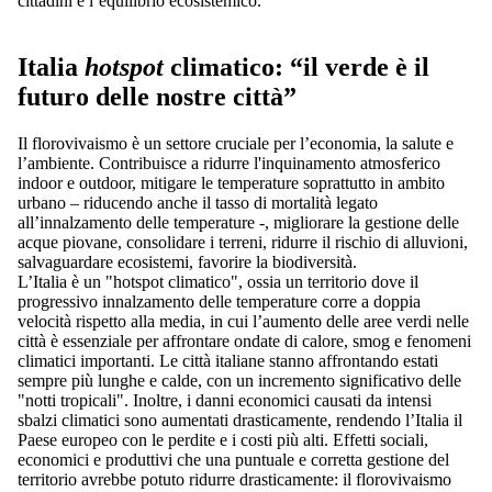
cittadini e l’equilibrio ecosistemico.
Italia
hotspot
climatico: “il verde è il
futuro delle nostre città”
Il florovivaismo è un settore cruciale per l’economia, la salute e
l’ambiente. Contribuisce a ridurre l'inquinamento atmosferico
indoor e outdoor, mitigare le temperature soprattutto in ambito
urbano – riducendo anche il tasso di mortalità legato
all’innalzamento delle temperature -, migliorare la gestione delle
acque piovane, consolidare i terreni, ridurre il rischio di alluvioni,
salvaguardare ecosistemi, favorire la biodiversità.
L’Italia è un "hotspot climatico", ossia un territorio dove il
progressivo innalzamento delle temperature corre a doppia
velocità rispetto alla media, in cui l’aumento delle aree verdi nelle
città è essenziale per affrontare ondate di calore, smog e fenomeni
climatici importanti. Le città italiane stanno affrontando estati
sempre più lunghe e calde, con un incremento significativo delle
"notti tropicali". Inoltre, i danni economici causati da intensi
sbalzi climatici sono aumentati drasticamente, rendendo l’Italia il
Paese europeo con le perdite e i costi più alti. Effetti sociali,
economici e produttivi che una puntuale e corretta gestione del
territorio avrebbe potuto ridurre drasticamente: il florovivaismo