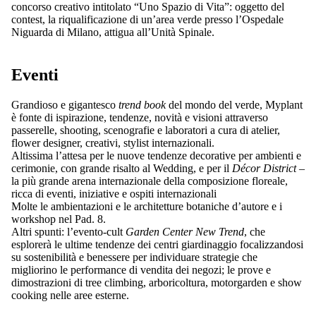
concorso creativo intitolato “Uno Spazio di Vita”: oggetto del
contest, la riqualificazione di un’area verde presso l’Ospedale
Niguarda di Milano, attigua all’Unità Spinale.
Eventi
Grandioso e gigantesco
trend book
del mondo del verde, Myplant
è fonte di ispirazione, tendenze, novità e visioni attraverso
passerelle, shooting, scenografie e laboratori a cura di atelier,
flower designer, creativi, stylist internazionali.
Altissima l’attesa per le nuove tendenze decorative per ambienti e
cerimonie, con grande risalto al Wedding, e per il
Décor District
–
la più grande arena internazionale della composizione floreale,
ricca di eventi, iniziative e ospiti internazionali
Molte le ambientazioni e le architetture botaniche d’autore e i
workshop nel Pad. 8.
Altri spunti: l’evento-cult
Garden Center New Trend
, che
esplorerà le ultime tendenze dei centri giardinaggio focalizzandosi
su sostenibilità e benessere per individuare strategie che
migliorino le performance di vendita dei negozi; le prove e
dimostrazioni di tree climbing, arboricoltura, motorgarden e show
cooking nelle aree esterne.