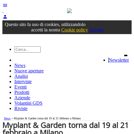
menu
person
Accedi
oppure registrati
Questo sito fa uso di cookies, utilizzandolo
accetti la nostra
Cookie policy
Accetta
Newsletter
News
Nuove aperture
Analisi
Interviste
Eventi
Prodotti
Aziende
Volantini GDS
Riviste
News
» Myplant & Garden torna dal 19 al 21 febbraio a Milano
Myplant & Garden torna dal 19 al 21
febbraio a Milano