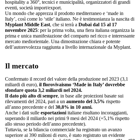
hospitality a 360°, tecnici e municipalità, organizzatori di grandi
eventi, società import/export.
Un mondo che apprezza il prodotto mediterraneo e ‘made in
Italy’, così come lo ‘stile’ italiano. Ne è testimonianza la nascita di
Myplant Middle East
, che si terrà a
Dubai dal 15 al 17
novembre 2025
: per la prima volta, una fiera italiana organizza la
prima e unica manifestazione del comparto nel ricco e interessante
mercato mediorientale. Una dimostrazione chiara e potente
dell’autorevolezza raggiunta a livello internazionale da Myplant.
Il mercato
Confermato il record del valore della produzione nel 2023 (3,1
miliardi di euro),
il florovivaismo ‘Made in Italy’ dovrebbe
sfondare quota 3,2 miliardi nel 2024.
Il dato più alto di sempre
, in base alle proiezioni basate sui
rilevamenti del 2024, pari a un
aumento del 3,5%
rispetto
all’anno precedente e del
30,8% in 10 anni.
Anche i dati sulle
esportazioni
italiane risultano incoraggianti,
superando il miliardo nei primi 9 mesi del 2024 (+5,1% rispetto
allo stesso periodo dell’anno precedente).
Tuttavia, se la bilancia commerciale ha registrato un avanzo
superiore ai 390 milioni di euro, è stato registrato un evidente