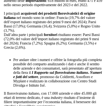
aumento delle
importazioni
: 618 milioni di euro, erano 471 e 459
nello stesso periodo rispettivamente del 2023 e del 2022.
I principali
acquirenti dei prodotti florovivaistici di origine
italiana
nel mondo sono in ordine: Francia (19,7% del valore
dell’export italiano registrato dei primi 9 mesi del 2024); Paesi
Bassi (17,0%); Germania (16,4); Svizzera (5,0%) e Regno Unito
(3,7%).
Dall’altra parte i principali
fornitori
risultano essere: Paesi Bassi
(72,0% del valore dell’import italiano registrato dei primi 9 mesi
del 2024); Francia (7,2%); Spagna (6,2%); Germania (3,5%) e
Grecia (2,6%).
Per andare oltre i numeri e offrire la fotografia più completa
possibile del comparto analizzando i dati e anche il sentito
delle aziende e dei consumatori, sarà presentato all’apertura
della fiera il
I Rapporto sul florovivaismo italiano. Numeri
e fatti del settore
, promosso da Coldiretti, Assofloro e
Myplant e realizzato in collaborazione con Centro Studi
Divulga e Istituto Ixé.
Il florovivaismo italiano, con 17.000 aziende e oltre 45.000 gli
ettari di terreno dedicato, è una
industry
risultato d’insieme di
filiere importantissime per l’economia italiana, il benessere dei