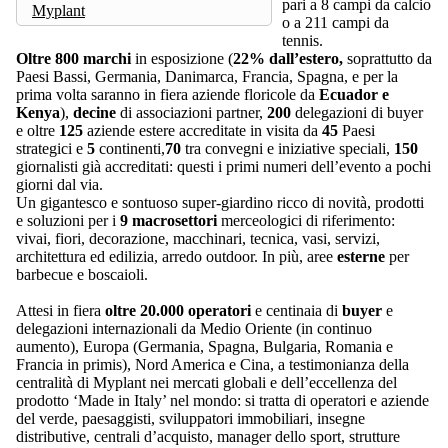
pari a 8 campi da calcio
Myplant
o a 211 campi da
tennis.
Oltre
800 marchi
in esposizione (
22% dall’estero,
soprattutto da
Paesi Bassi, Germania, Danimarca, Francia, Spagna, e per la
prima volta saranno in fiera aziende floricole da
Ecuador e
Kenya
),
decine
di associazioni partner,
200
delegazioni di buyer
e oltre
125
aziende estere accreditate in visita da
45
Paesi
strategici e
5
continenti,
70
tra convegni e iniziative speciali,
150
giornalisti già accreditati: questi i primi numeri dell’evento a pochi
giorni dal via.
Un gigantesco e sontuoso super-giardino ricco di novità, prodotti
e soluzioni per i
9 macrosettori
merceologici di riferimento:
vivai, fiori, decorazione, macchinari, tecnica, vasi, servizi,
architettura ed edilizia, arredo outdoor. In più, aree
esterne
per
barbecue e boscaioli.
Attesi in fiera
oltre 20.000 operatori
e centinaia di
buyer
e
delegazioni internazionali da Medio Oriente (in continuo
aumento), Europa (Germania, Spagna, Bulgaria, Romania e
Francia in primis), Nord America e Cina, a testimonianza della
centralità di Myplant nei mercati globali e dell’eccellenza del
prodotto ‘Made in Italy’ nel mondo: si tratta di operatori e aziende
del verde, paesaggisti, sviluppatori immobiliari, insegne
distributive, centrali d’acquisto, manager dello sport, strutture