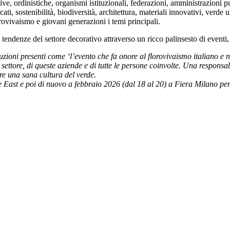
tive, ordinistiche, organismi istituzionali, federazioni, amministrazioni pu
ti, sostenibilità, biodiversità, architettura, materiali innovativi, verde
orovivaismo e giovani generazioni i temi principali.
endenze del settore decorativo attraverso un ricco palinsesto di eventi, s
ituzioni presenti come ‘l’evento che fa onore al florovivaismo italiano e
o settore, di queste aziende e di tutte le persone coinvolte. Una respons
dere una sana cultura del verde.
st e poi di nuovo a febbraio 2026 (dal 18 al 20) a Fiera Milano per 