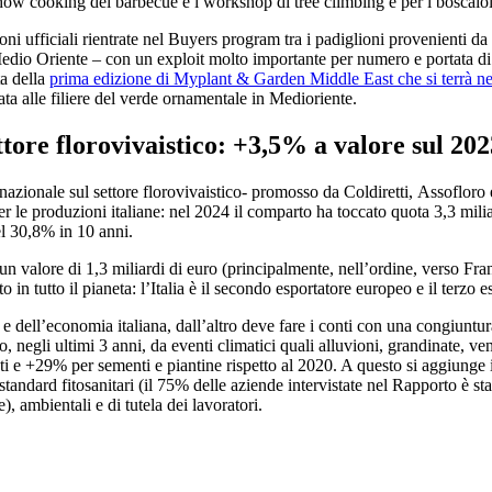
show cooking dei barbecue e i workshop di tree climbing e per i boscaiol
ni ufficiali rientrate nel Buyers program tra i padiglioni provenienti 
edio Oriente – con un exploit molto importante per numero e portata di 
ta della
prima edizione di Myplant & Garden Middle East che si terrà 
ta alle filiere del verde ornamentale in Medioriente.
ttore florovivaistico: +3,5% a valore sul 202
o nazionale sul settore florovivaistico- promosso da Coldiretti, Assoflor
er le produzioni italiane: nel 2024 il comparto ha toccato quota 3,3 milia
el 30,8% in 10 anni.
on un valore di 1,3 miliardi di euro (principalmente, nell’ordine, verso
to in tutto il pianeta: l’Italia è il secondo esportatore europeo e il terzo
 e dell’economia italiana, dall’altro deve fare i conti con una congiuntur
o, negli ultimi 3 anni, da eventi climatici quali alluvioni, grandinate, ve
ti e +29% per sementi e piantine rispetto al 2020. A questo si aggiunge 
tandard fitosanitari (il 75% delle aziende intervistate nel Rapporto è stat
 ambientali e di tutela dei lavoratori.