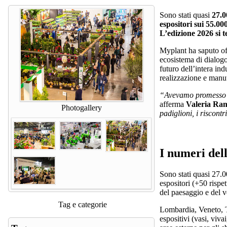
Sono stati quasi
27.0
espositori sui 55.0
L’edizione 2026 si t
Myplant ha saputo off
ecosistema di dialogo 
futuro dell’intera ind
realizzazione e manu
“Avevamo promesso un
afferma
Valeria Ran
Photogallery
padiglioni, i riscont
I numeri del
Sono stati quasi 27.0
espositori (+50 rispe
del paesaggio e del v
Tag e categorie
Lombardia, Veneto, To
espositivi (vasi, viva