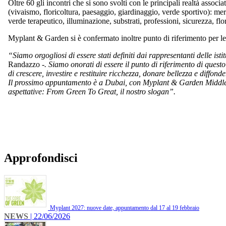
Oltre 60 gli incontri che si sono svolti con le principali realtà associa
(vivaismo, floricoltura, paesaggio, giardinaggio, verde sportivo): merca
verde terapeutico, illuminazione, substrati, professioni, sicurezza, fl
Myplant & Garden si è confermato inoltre punto di riferimento per le t
“Siamo orgogliosi di essere stati definiti dai rappresentanti delle ist
Randazzo -
. Siamo onorati di essere il punto di riferimento di quest
di crescere, investire e restituire ricchezza, donare bellezza e diffon
Il prossimo appuntamento è a Dubai, con Myplant & Garden Middle Ea
aspettative: From Green To Great, il nostro slogan”.
Approfondisci
Myplant 2027: nuove date, appuntamento dal 17 al 19 febbraio
NEWS
| 22/06/2026