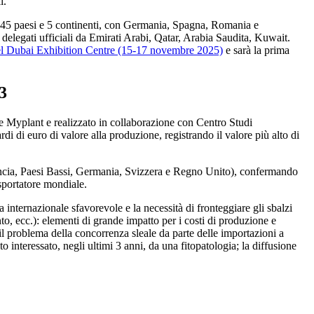
i.
da 45 paesi e 5 continenti, con Germania, Spagna, Romania e
delegati ufficiali da Emirati Arabi, Qatar, Arabia Saudita, Kuwait.
nel Dubai Exhibition Centre (15-17 novembre 2025)
e sarà la prima
3
o e Myplant e realizzato in collaborazione con Centro Studi
rdi di euro di valore alla produzione, registrando il valore più alto di
 Francia, Paesi Bassi, Germania, Svizzera e Regno Unito), confermando
 esportatore mondiale.
a internazionale sfavorevole e la necessità di fronteggiare gli sbalzi
nto, ecc.): elementi di grande impatto per i costi di produzione e
il problema della concorrenza sleale da parte delle importazioni a
o interessato, negli ultimi 3 anni, da una fitopatologia; la diffusione