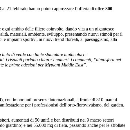
al 21 febbraio hanno potuto apprezzare l’offerta di
oltre 800
er ogni ambito delle filiere coinvolte, dando vita a un gigantesco
alità, materiali, ambiente, sviluppo, presentando nuovi stimoli per il
i e impianti sportivi, ai nuovi trend floreali, al paesaggismo, alla
tinto di verde con tante sfumature multicolori
–
i, i risultati parlano chiaro: i numeri, i commenti, l’atmosfera nei
trate le prime adesioni per Myplant Middle East”.
), con importanti presenze internazionali, a fronte di 810 marchi
nifestazione per i professionisti dell’orto-florovivaismo, del garden,
tori, aumentati di 50 unità e ben distribuiti nei 9 macro settori
redo giardino) e nei 55.000 mq di fiera, passando anche per le affollate