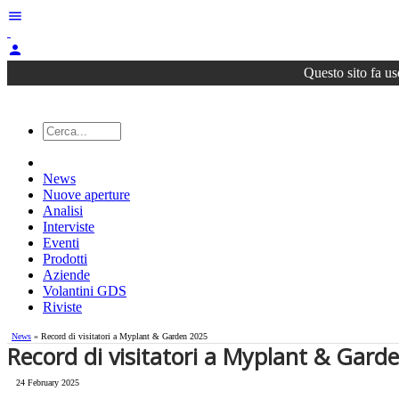
menu
person
Questo sito fa us
News
Nuove aperture
Analisi
Interviste
Eventi
Prodotti
Aziende
Volantini GDS
Riviste
News
» Record di visitatori a Myplant & Garden 2025
Record di visitatori a Myplant & Gard
24 February 2025