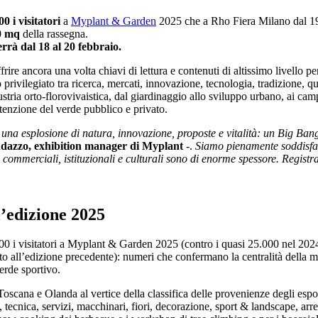
00 i visitatori
a
Myplant & Garden
2025 che a Rho Fiera Milano dal 19 
00 mq
della rassegna.
errà dal 18 al 20 febbraio.
rire ancora una volta chiavi di lettura e contenuti di altissimo livello p
privilegiato tra ricerca, mercati, innovazione, tecnologia, tradizione, qu
ustria orto-florovivaistica, dal giardinaggio allo sviluppo urbano, ai camp
tenzione del verde pubblico e privato.
a esplosione di natura, innovazione, proposte e vitalità: un Big Bang 
dazzo, exhibition manager di Myplant
-.
Siamo pienamente soddisfatt
ri commerciali, istituzionali e culturali sono di enorme spessore. Regis
l’edizione 2025
00 i visitatori a Myplant & Garden 2025 (contro i quasi 25.000 nel 2024
tto all’edizione precedente): numeri che confermano la centralità della ma
erde sportivo.
scana e Olanda al vertice della classifica delle provenienze degli esposi
i, tecnica, servizi, macchinari, fiori, decorazione, sport & landscape, ar