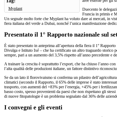
Tag:
aree esterne per gli 
Myplant
Duecento le delegazio
Francia in primis e M
Un segnale molto forte che Myplant ha voluto dare ai mercati, in vis
fiera italiana del verde a Dubai, nonché l’unica manifestazione dedica
Presentato il 1° Rapporto nazionale sul se
È stato presentato in anteprima all’apertura della fiera il 1° Rapport
Divulga e Istituto Ixé – che ha certificato un altro traguardo storico p
sempre, pari a un aumento del 3,5% rispetto all’anno precedente e d
A trainare la crescita è soprattutto l’export, che ha chiuso l’anno c
l’alta qualità delle produzioni italiane, un fattore distintivo riconosciu
Se da un lato il florovivaismo si conferma un pilastro dell’agricoltura
climatici (secondo il Rapporto, il 65% delle imprese è stato interessat
trasporto, con aumenti del +83% per l’energia, +45% per i fertilizzan
basso costo, spesso provenienti da paesi che non rispettano gli stessi s
di nuove fitopatologie è un problema segnalato dal 36% delle aziende),
I convegni e gli eventi