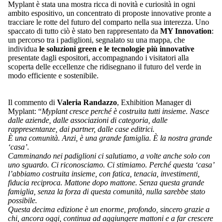
Myplant è stata una mostra ricca di novità e curiosità in ogni
ambito espositivo, un concentrato di proposte innovative pronte a
tracciare le rotte del futuro del comparto nella sua interezza. Uno
spaccato di tutto ciò è stato ben rappresentato da
MY Innovation
:
un percorso tra i padiglioni, segnalato su una mappa, che
individua
le soluzioni green e le tecnologie più innovative
presentate dagli espositori, accompagnando i visitatori alla
scoperta delle eccellenze che ridisegnano il futuro del verde in
modo efficiente e sostenibile.
Il commento di
Valeria Randazzo
, Exhibition Manager di
Myplant: “
Myplant cresce perché è costruita tutti insieme. Nasce
dalle aziende, dalle associazioni di categoria, dalle
rappresentanze, dai partner, dalle case editrici.
È una comunità. Anzi, è una grande famiglia. È la nostra grande
‘casa’.
Camminando nei padiglioni ci salutiamo, a volte anche solo con
uno sguardo. Ci riconosciamo. Ci stimiamo. Perché questa ‘casa’
l’abbiamo costruita insieme, con fatica, tenacia, investimenti,
fiducia reciproca. Mattone dopo mattone. Senza questa grande
famiglia, senza la forza di questa comunità, nulla sarebbe stato
possibile.
Questa decima edizione è un enorme, profondo, sincero grazie a
chi, ancora oggi, continua ad aggiungere mattoni e a far crescere