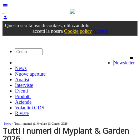
menu
person
Accedi
oppure registrati
Questo sito fa uso di cookies, utilizzandolo
accetti la nostra
Cookie policy
Accetta
Newsletter
News
Nuove aperture
Analisi
Interviste
Eventi
Prodotti
Aziende
Volantini GDS
Riviste
News
» Tutti i numeri di Myplant & Garden 2026
Tutti i numeri di Myplant & Garden
2026