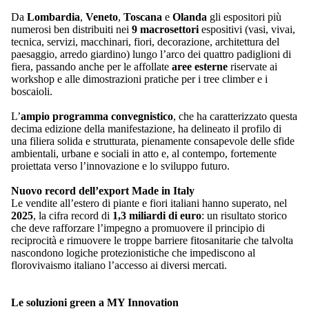
Da
Lombardia
,
Veneto
,
Toscana
e
Olanda
gli espositori più
numerosi ben distribuiti nei
9 macrosettori
espositivi (vasi, vivai,
tecnica, servizi, macchinari, fiori, decorazione, architettura del
paesaggio, arredo giardino) lungo l’arco dei quattro padiglioni di
fiera, passando anche per le affollate
aree esterne
riservate ai
workshop e alle dimostrazioni pratiche per i tree climber e i
boscaioli.
L’
ampio programma convegnistico
, che ha caratterizzato questa
decima edizione della manifestazione, ha delineato il profilo di
una filiera solida e strutturata, pienamente consapevole delle sfide
ambientali, urbane e sociali in atto e, al contempo, fortemente
proiettata verso l’innovazione e lo sviluppo futuro.
Nuovo record dell’export Made in Italy
Le vendite all’estero di piante e fiori italiani hanno superato, nel
2025
, la cifra record di
1,3 miliardi di euro
: un risultato storico
che deve rafforzare l’impegno a promuovere il principio di
reciprocità e rimuovere le troppe barriere fitosanitarie che talvolta
nascondono logiche protezionistiche che impediscono al
florovivaismo italiano l’accesso ai diversi mercati.
Le soluzioni green a
MY Innovation