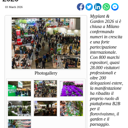
03 March 2026
Myplant &
Garden 2026 si è
chiusa a Milano
confermando
numeri in crescita
e una forte
partecipazione
internazionale.
Con 800 marchi
espositori, quasi
28.000 visitatori
professionali e
Photogallery
oltre 200
delegazioni estere,
la manifestazione
ha ribadito il
proprio ruolo di
piattaforma B2B
per il
florovivaismo, il
garden e il
paesaggio.