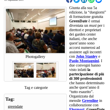
Giunta alla sua 5a
edizione, la “duegiorni”
di formazione gratuita
GreenDate
è ormai
diventata un
must
per i
direttori e proprietari
dei garden center
italiani, che anche
quest’anno sono
accorsi numerosi ad
assistere agli incontri
con
John Stanley
e
Photogallery
Paolo Montagnini
. I
due convegni hanno
visto infatti
la
partecipazione di più
di 300 professionisti
che hanno determinato
anche quest’anno il
Tag e categorie
“tutto esaurito”.
Organizzata dal
Tag:
mensile
Greenline
in
collaborazione con
greendate
Flormart
,
GreenDate