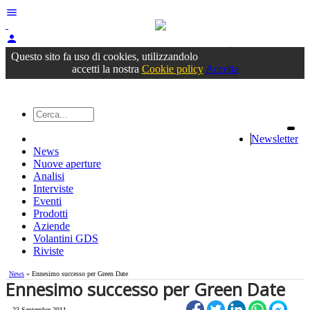
menu
person
Accedi
oppure registrati
Questo sito fa uso di cookies, utilizzandolo
accetti la nostra
Cookie policy
Accetta
Newsletter
News
Nuove aperture
Analisi
Interviste
Eventi
Prodotti
Aziende
Volantini GDS
Riviste
News
» Ennesimo successo per Green Date
Ennesimo successo per Green Date
23 September 2011