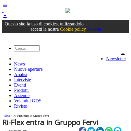
menu
person
Accedi
oppure registrati
Questo sito fa uso di cookies, utilizzandolo
accetti la nostra
Cookie policy
Accetta
Newsletter
News
Nuove aperture
Analisi
Interviste
Eventi
Prodotti
Aziende
Volantini GDS
Riviste
News
» Ri-Flex entra in Gruppo Fervi
Ri-Flex entra in Gruppo Fervi
10 November 2015