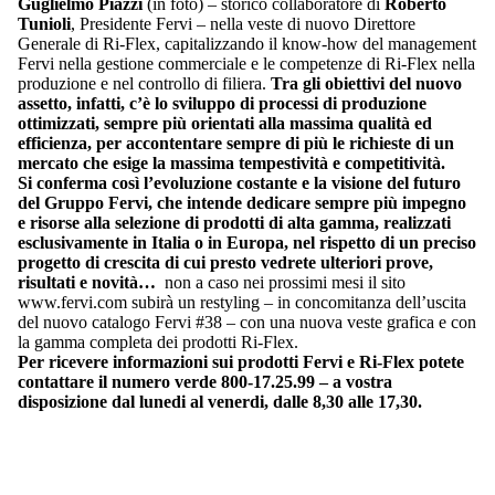
Guglielmo Piazzi
(in foto) – storico collaboratore di
Roberto
Tunioli
, Presidente Fervi – nella veste di nuovo Direttore
Generale di Ri-Flex, capitalizzando il know-how del management
Fervi nella gestione commerciale e le competenze di Ri-Flex nella
produzione e nel controllo di filiera.
Tra gli obiettivi del nuovo
assetto, infatti, c’è lo sviluppo di processi di produzione
ottimizzati, sempre più orientati alla massima qualità ed
efficienza, per accontentare sempre di più le richieste di un
mercato che esige la massima tempestività e competitività.
Si conferma così l’evoluzione costante e la visione del futuro
del Gruppo Fervi, che intende dedicare sempre più impegno
e risorse alla selezione di prodotti di alta gamma, realizzati
esclusivamente in Italia o in Europa, nel rispetto di un preciso
progetto di crescita di cui presto vedrete ulteriori prove,
risultati e novità…
non a caso nei prossimi mesi il sito
www.fervi.com subirà un restyling – in concomitanza dell’uscita
del nuovo catalogo Fervi #38 – con una nuova veste grafica e con
la gamma completa dei prodotti Ri-Flex.
Per ricevere informazioni sui prodotti Fervi e Ri-Flex potete
contattare il numero verde 800-17.25.99 – a vostra
disposizione dal lunedi al venerdi, dalle 8,30 alle 17,30.