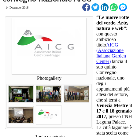
14 December 2016
“Le nuove rotte
del verde. Arte,
natura e web”
:
con questo
ambizioso
titolo
AICG
(Associazione
Italiana Garden
Center)
lancia il
suo quinto
Convegno
nazionale, uno
Photogallery
degli
appuntamenti più
attesi del settore,
che si terrà a
Venezia Mestre il
17 e il 18 gennaio
2017
, presso l’NH
Laguna Palace.
La città lagunare è
stata scelta come
Tag e categorie