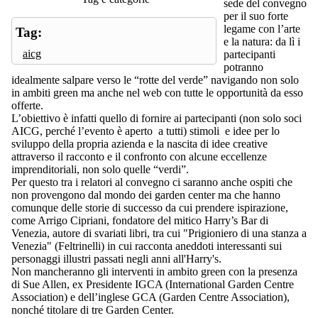
sede del convegno
per il suo forte
legame con l’arte
Tag:
e la natura: da lì i
aicg
partecipanti
potranno
idealmente salpare verso le “rotte del verde” navigando non solo
in ambiti green ma anche nel web con tutte le opportunità da esso
offerte.
L’obiettivo è infatti quello di fornire ai partecipanti (non solo soci
AICG, perché l’evento è aperto a tutti) stimoli e idee per lo
sviluppo della propria azienda e la nascita di idee creative
attraverso il racconto e il confronto con alcune eccellenze
imprenditoriali, non solo quelle “verdi”.
Per questo tra i relatori al convegno ci saranno anche ospiti che
non provengono dal mondo dei garden center ma che hanno
comunque delle storie di successo da cui prendere ispirazione,
come Arrigo Cipriani, fondatore del mitico Harry’s Bar di
Venezia, autore di svariati libri, tra cui "Prigioniero di una stanza a
Venezia" (Feltrinelli) in cui racconta aneddoti interessanti sui
personaggi illustri passati negli anni all'Harry's.
Non mancheranno gli interventi in ambito green con la presenza
di Sue Allen, ex Presidente IGCA (International Garden Centre
Association) e dell’inglese GCA (Garden Centre Association),
nonché titolare di tre Garden Center.