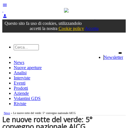
menu
person
Accedi
oppure registrati
Questo sito fa uso di cookies, utilizzandolo
accetti la nostra
Cookie policy
Accetta
Newsletter
News
Nuove aperture
Analisi
Interviste
Eventi
Prodotti
Aziende
Volantini GDS
Riviste
News
» Le nuove rotte del verde: 5° convegno nazionale AICG
Le nuove rotte del verde: 5°
convegno nazionale AICG