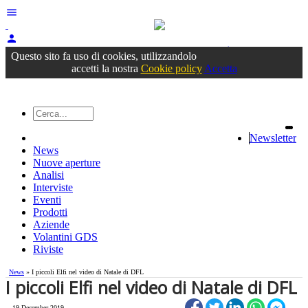
menu
person
Accedi
oppure registrati
Questo sito fa uso di cookies, utilizzandolo
accetti la nostra
Cookie policy
Accetta
Newsletter
News
Nuove aperture
Analisi
Interviste
Eventi
Prodotti
Aziende
Volantini GDS
Riviste
News
» I piccoli Elfi nel video di Natale di DFL
I piccoli Elfi nel video di Natale di DFL
19 December 2019