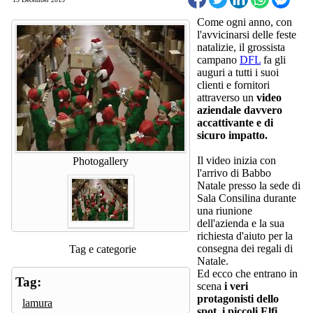
Come ogni anno, con
l'avvicinarsi delle feste
natalizie, il grossista
campano
DFL
fa gli
auguri a tutti i suoi
clienti e fornitori
attraverso un
video
aziendale davvero
accattivante e di
sicuro impatto.
Il video inizia con
Photogallery
l'arrivo di Babbo
Natale presso la sede di
Sala Consilina durante
una riunione
dell'azienda e la sua
richiesta d'aiuto per la
consegna dei regali di
Tag e categorie
Natale.
Ed ecco che entrano in
Tag:
scena
i veri
protagonisti dello
lamura
spot, i piccoli Elfi,