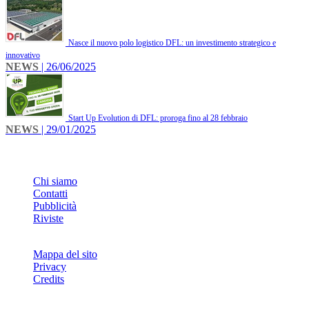
Nasce il nuovo polo logistico DFL: un investimento strategico e
innovativo
NEWS
| 26/06/2025
Start Up Evolution di DFL: proroga fino al 28 febbraio
NEWS
| 29/01/2025
INFO
Chi siamo
Contatti
Pubblicità
Riviste
Mappa del sito
Privacy
Credits