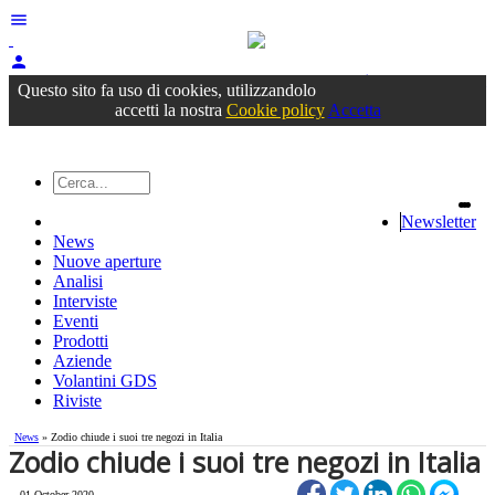
menu
person
Accedi
oppure registrati
Questo sito fa uso di cookies, utilizzandolo
accetti la nostra
Cookie policy
Accetta
Newsletter
News
Nuove aperture
Analisi
Interviste
Eventi
Prodotti
Aziende
Volantini GDS
Riviste
News
» Zodio chiude i suoi tre negozi in Italia
Zodio chiude i suoi tre negozi in Italia
01 October 2020