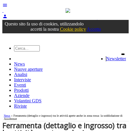
menu
person
Accedi
oppure registrati
Questo sito fa uso di cookies, utilizzandolo
accetti la nostra
Cookie policy
Accetta
Newsletter
News
Nuove aperture
Analisi
Interviste
Eventi
Prodotti
Aziende
Volantini GDS
Riviste
News
» Ferramenta (dettaglio e ingrosso) tra le attività aperte anche in zona rossa: la soddisfazione di
Assofermet
Ferramenta (dettaglio e ingrosso) tra