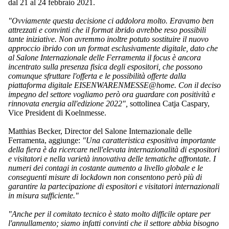
dal 21 al 24 febbraio 2021.
"Ovviamente questa decisione ci addolora molto. Eravamo ben
attrezzati e convinti che il format ibrido avrebbe reso possibili
tante iniziative. Non avremmo inoltre potuto sostituire il nuovo
approccio ibrido con un format esclusivamente digitale, dato che
al Salone Internazionale delle Ferramenta il focus è ancora
incentrato sulla presenza fisica degli espositori, che possono
comunque sfruttare l'offerta e le possibilità offerte dalla
piattaforma digitale EISENWARENMESSE@home. Con il deciso
impegno del settore vogliamo però ora guardare con positività e
rinnovata energia all'edizione 2022",
sottolinea Catja Caspary,
Vice President di Koelnmesse.
Matthias Becker, Director del Salone Internazionale delle
Ferramenta, aggiunge:
"Una caratteristica espositiva importante
della fiera è da ricercare nell'elevata internazionalità di espositori
e visitatori e nella varietà innovativa delle tematiche affrontate. I
numeri dei contagi in costante aumento a livello globale e le
conseguenti misure di lockdown non consentono però più di
garantire la partecipazione di espositori e visitatori internazionali
in misura sufficiente."
"Anche per il comitato tecnico è stato molto difficile optare per
l'annullamento; siamo infatti convinti che il settore abbia bisogno