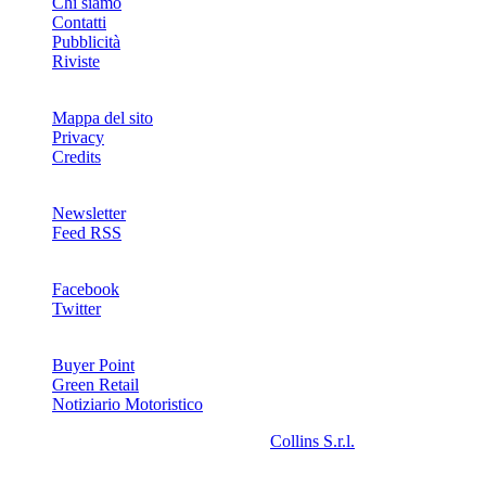
Chi siamo
Contatti
Pubblicità
Riviste
Mappa del sito
Privacy
Credits
Newsletter
Feed RSS
SOCIAL
Facebook
Twitter
NETWORKS
Buyer Point
Green Retail
Notiziario Motoristico
2008-2026© Riproduzione riservata -
Collins S.r.l.
- P.Iva
13142370157