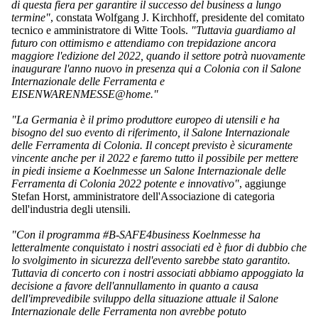
di questa fiera per garantire il successo del business a lungo
termine"
, constata Wolfgang J. Kirchhoff, presidente del comitato
tecnico e amministratore di Witte Tools.
"Tuttavia guardiamo al
futuro con ottimismo e attendiamo con trepidazione ancora
maggiore l'edizione del 2022, quando il settore potrà nuovamente
inaugurare l'anno nuovo in presenza qui a Colonia con il Salone
Internazionale delle Ferramenta e
EISENWARENMESSE@home."
"La Germania è il primo produttore europeo di utensili e ha
bisogno del suo evento di riferimento, il Salone Internazionale
delle Ferramenta di Colonia. Il concept previsto è sicuramente
vincente anche per il 2022 e faremo tutto il possibile per mettere
in piedi insieme a Koelnmesse un Salone Internazionale delle
Ferramenta di Colonia 2022 potente e innovativo"
, aggiunge
Stefan Horst, amministratore dell'Associazione di categoria
dell'industria degli utensili.
"Con il programma #B-SAFE4business Koelnmesse ha
letteralmente conquistato i nostri associati ed è fuor di dubbio che
lo svolgimento in sicurezza dell'evento sarebbe stato garantito.
Tuttavia di concerto con i nostri associati abbiamo appoggiato la
decisione a favore dell'annullamento in quanto a causa
dell'imprevedibile sviluppo della situazione attuale il Salone
Internazionale delle Ferramenta non avrebbe potuto