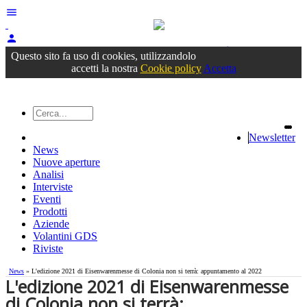
menu
person
Accedi
oppure registrati
Questo sito fa uso di cookies, utilizzandolo
accetti la nostra
Cookie policy
Accetta
Newsletter
News
Nuove aperture
Analisi
Interviste
Eventi
Prodotti
Aziende
Volantini GDS
Riviste
News
» L'edizione 2021 di Eisenwarenmesse di Colonia non si terrà: appuntamento al 2022
L'edizione 2021 di Eisenwarenmesse
di Colonia non si terrà: