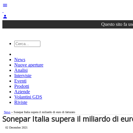
menu
person
Questo sito fa us
News
Nuove aperture
Analisi
Interviste
Eventi
Prodotti
Aziende
Volantini GDS
Riviste
News
» Sonepar Italia supera il miliardo di euro di fatturato
Sonepar Italia supera il miliardo di eur
02 December 2021