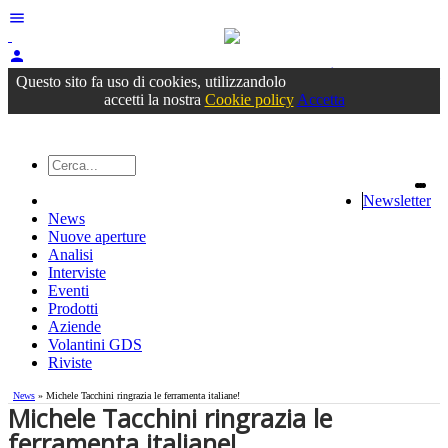
menu
person
Accedi
oppure registrati
Questo sito fa uso di cookies, utilizzandolo
accetti la nostra
Cookie policy
Accetta
Newsletter
News
Nuove aperture
Analisi
Interviste
Eventi
Prodotti
Aziende
Volantini GDS
Riviste
News
» Michele Tacchini ringrazia le ferramenta italiane!
Michele Tacchini ringrazia le
ferramenta italiane!