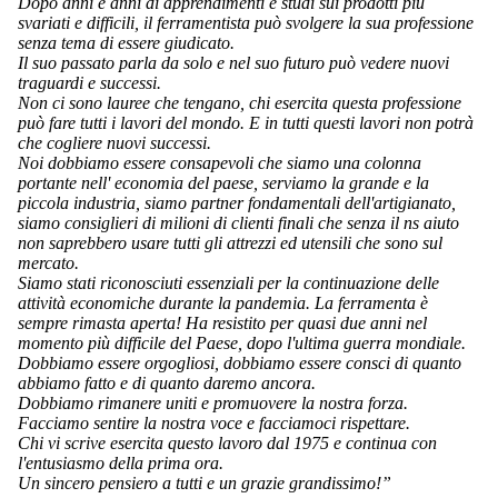
Dopo anni e anni di apprendimenti e studi sui prodotti più
svariati e difficili, il ferramentista può svolgere la sua professione
senza tema di essere giudicato.
Il suo passato parla da solo e nel suo futuro può vedere nuovi
traguardi e successi.
Non ci sono lauree che tengano, chi esercita questa professione
può fare tutti i lavori del mondo. E in tutti questi lavori non potrà
che cogliere nuovi successi.
Noi dobbiamo essere consapevoli che siamo una colonna
portante nell' economia del paese, serviamo la grande e la
piccola industria, siamo partner fondamentali dell'artigianato,
siamo consiglieri di milioni di clienti finali che senza il ns aiuto
non saprebbero usare tutti gli attrezzi ed utensili che sono sul
mercato.
Siamo stati riconosciuti essenziali per la continuazione delle
attività economiche durante la pandemia. La ferramenta è
sempre rimasta aperta! Ha resistito per quasi due anni nel
momento più difficile del Paese, dopo l'ultima guerra mondiale.
Dobbiamo essere orgogliosi, dobbiamo essere consci di quanto
abbiamo fatto e di quanto daremo ancora.
Dobbiamo rimanere uniti e promuovere la nostra forza.
Facciamo sentire la nostra voce e facciamoci rispettare.
Chi vi scrive esercita questo lavoro dal 1975 e continua con
l'entusiasmo della prima ora.
Un sincero pensiero a tutti e un grazie grandissimo!”