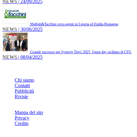
NEWS
| 24/09/2025
Malfatti&Tacchini cerca agenti in Liguria ed Emilia Romagna
NEWS
| 30/06/2025
Grande successo per Synergy Days 2025, l'open day siciliano di CFG
NEWS
| 08/04/2025
INFO
Chi siamo
Contatti
Pubblicità
Riviste
Mappa del sito
Privacy
Credits