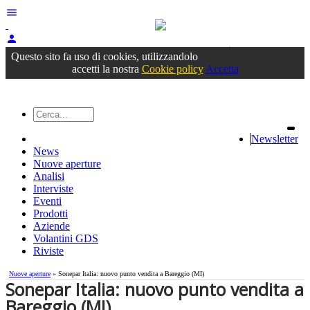
menu
person
Accedi
oppure registrati
Questo sito fa uso di cookies, utilizzandolo
accetti la nostra
Cookie policy
Accetta
Newsletter
News
Nuove aperture
Analisi
Interviste
Eventi
Prodotti
Aziende
Volantini GDS
Riviste
Nuove aperture
» Sonepar Italia: nuovo punto vendita a Bareggio (MI)
Sonepar Italia: nuovo punto vendita a
Bareggio (MI)