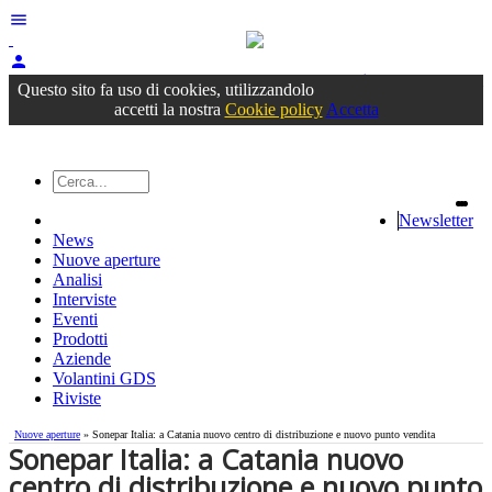
menu
person
Accedi
oppure registrati
Questo sito fa uso di cookies, utilizzandolo
accetti la nostra
Cookie policy
Accetta
Newsletter
News
Nuove aperture
Analisi
Interviste
Eventi
Prodotti
Aziende
Volantini GDS
Riviste
Nuove aperture
» Sonepar Italia: a Catania nuovo centro di distribuzione e nuovo punto vendita
Sonepar Italia: a Catania nuovo
centro di distribuzione e nuovo punto