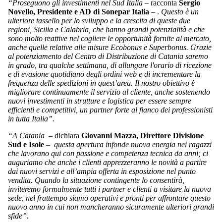
“Proseguono gli investimenti nel Sud Italia
– racconta
Sergio
Novello, Presidente e AD di Sonepar Italia
– .
Questo è un
ulteriore tassello per lo sviluppo e la crescita di queste due
regioni, Sicilia e Calabria, che hanno grandi potenzialità e che
sono molto reattive nel cogliere le opportunità fornite al mercato,
anche quelle relative alle misure Ecobonus e Superbonus. Grazie
al potenziamento del Centro di Distribuzione di Catania saremo
in grado, tra qualche settimana, di allungare l'orario di ricezione
e di evasione quotidiano degli ordini web e di incrementare la
frequenza delle spedizioni in quest’area. Il nostro obiettivo è
migliorare continuamente il servizio al cliente, anche sostenendo
nuovi investimenti in strutture e logistica per essere sempre
efficienti e competitivi, un partner forte al fianco dei professionisti
in tutta Italia”.
“A Catania
– dichiara
Giovanni Mazza, Direttore Divisione
Sud e Isole
–
questa apertura infonde nuova energia nei ragazzi
che lavorano qui con passione e competenza tecnica da anni; ci
auguriamo che anche i clienti apprezzeranno le novità a partire
dai nuovi servizi e all’ampia offerta in esposizione nel punto
vendita. Quando la situazione contingente lo consentirà,
inviteremo formalmente tutti i partner e clienti a visitare la nuova
sede, nel frattempo siamo operativi e pronti per affrontare questo
nuovo anno in cui non mancheranno sicuramente ulteriori grandi
sfide”.